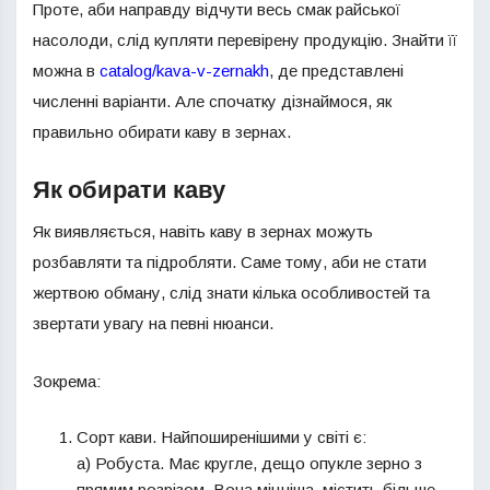
Проте, аби направду відчути весь смак райської
насолоди, слід купляти перевірену продукцію. Знайти її
можна в
catalog/kava-v-zernakh
, де представлені
численні варіанти. Але спочатку дізнаймося, як
правильно обирати каву в зернах.
Як обирати каву
Як виявляється, навіть каву в зернах можуть
розбавляти та підробляти. Саме тому, аби не стати
жертвою обману, слід знати кілька особливостей та
звертати увагу на певні нюанси.
Зокрема:
Сорт кави. Найпоширенішими у світі є:
а) Робуста. Має кругле, дещо опукле зерно з
прямим розрізом. Вона міцніша, містить більше