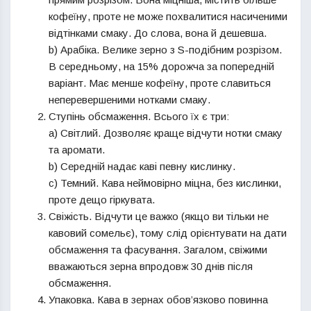
кофеїну, проте не може похвалитися насиченими
відтінками смаку. До слова, вона й дешевша.
b) Арабіка. Велике зерно з S-подібним розрізом.
В середньому, на 15% дорожча за попередній
варіант. Має менше кофеїну, проте славиться
неперевершеними нотками смаку.
Ступінь обсмаження. Всього їх є три:
a) Світлий. Дозволяє краще відчути нотки смаку
та аромати.
b) Середній надає каві певну кислинку.
c) Темний. Кава неймовірно міцна, без кислинки,
проте дещо гіркувата.
Свіжість. Відчути це важко (якщо ви тільки не
кавовий сомельє), тому слід орієнтувати на дати
обсмаження та фасування. Загалом, свіжими
вважаються зерна впродовж 30 днів після
обсмаження.
Упаковка. Кава в зернах обов’язково повинна