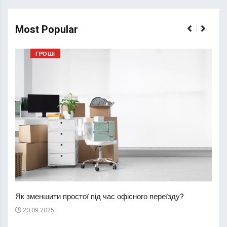
Most Popular
ГРОШІ
Перш
пере
Як зменшити простої під час офісного переїзду?
21
20.09.2025