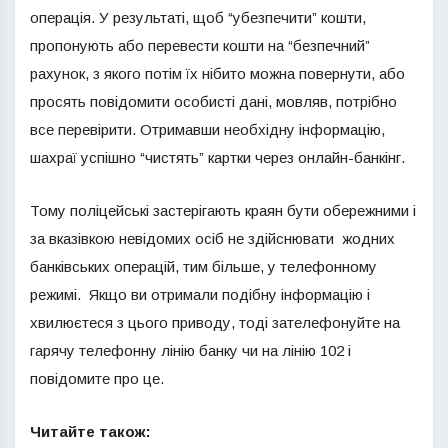
операція. У результаті, щоб “убезпечити” кошти,
пропонують або перевести кошти на “безпечний”
рахунок, з якого потім їх нібито можна повернути, або
просять повідомити особисті дані, мовляв, потрібно
все перевірити. Отримавши необхідну інформацію,
шахраї успішно “чистять” картки через онлайн-банкінг.
Тому поліцейські застерігають краян бути обережними і
за вказівкою невідомих осіб не здійснювати жодних
банківських операцій, тим більше, у телефонному
режимі. Якщо ви отримали подібну інформацію і
хвилюєтеся з цього приводу, тоді зателефонуйте на
гарячу телефонну лінію банку чи на лінію 102 і
повідомите про це.
Читайте також: