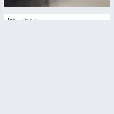
Home
Новини
У Тернополі п’яний водій “Дачії” наїздив на два штрафи у…
НОВИНИ
ТЕРНОПІЛЬ
У Тернополі п’яний водій “Дачії”
наїздив на два штрафи у сумі
понад 50000 гривень
КУРИЛО ОЛЕГ
10.05.2022
1 minute read