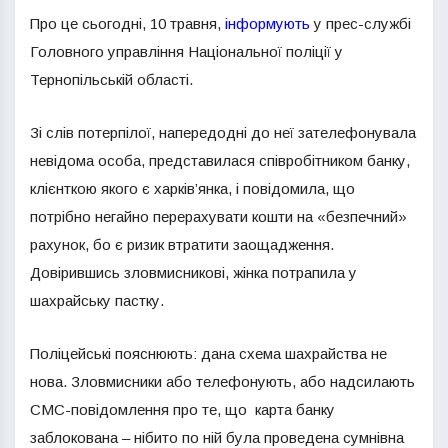
Про це сьогодні, 10 травня,
інформують
у прес-службі
Головного управління Національної поліції у
Тернопільській області.
Зі слів потерпілої, напередодні до неї зателефонувала
невідома особа, представилася співробітником банку,
клієнткою якого є харків’янка, і повідомила, що
потрібно негайно перерахувати кошти на «безпечний»
рахунок, бо є ризик втратити заощадження.
Довірившись зловмисникові, жінка потрапила у
шахрайську пастку.
Поліцейські пояснюють: дана схема шахрайства не
нова. Зловмисники або телефонують, або надсилають
СМС-повідомлення про те, що карта банку
заблокована – нібито по ній була проведена сумнівна