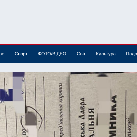
во
Спорт
ФОТО/ВІДЕО
Світ
Культура
Подо