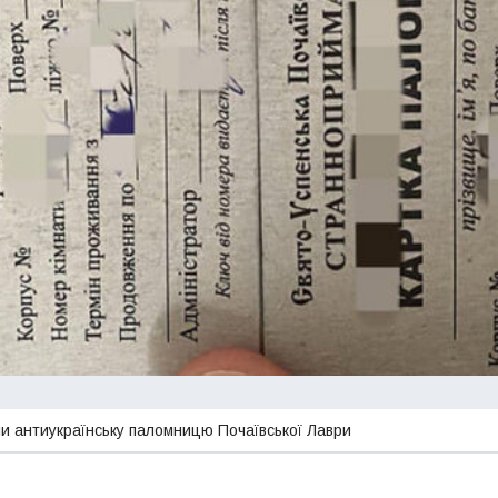
 антиукраїнську паломницю Почаївської Лаври