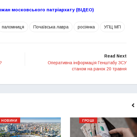
хожан московського патріархату (ВІДЕО)
паломниця
Почаївська лавра
росіянка
УПЦ МП
Read Next
?
Оперативна інформація Генштабу ЗСУ
станом на ранок 20 травня
НОВИНИ
ГРОШІ