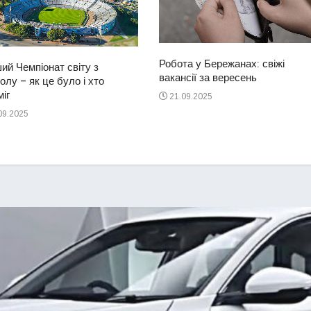
Робота у Бережанах: свіжі
ий Чемпіонат світу з
вакансії за вересень
лу – як це було і хто
іг
21.09.2025
09.2025