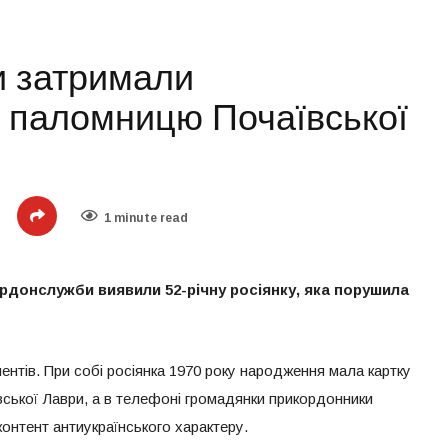
и затримали
у паломницю Почаївської
1 minute read
донслужби виявили 52-річну росіянку, яка порушила
ентів. При собі росіянка 1970 року народження мала картку
ської Лаври, а в телефоні громадянки прикордонники
контент антиукраїнського характеру.