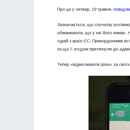
Про це у четвер, 19 травня,
повідо
Зазначається, що спочатку росіянка 
обманювала, що у неї його немає. Н
одній з країн ЄС. Прикордонники вс
за що її згодом притягнули до адмі
Тепер «відмолювати гріхи» за своїх 