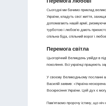
Перемога любові
Сьогодні ми бачимо приклад великої
України, кладуть свої життя, захища
допомагають нашій армії, ризикуючи 
турботою і любов’ю дають прихисток
спільна біда, спільний ворог і любов
Перемога світла
Цьогорічний Великдень увійде в під
покоління. Всі українці працюють 
У своєму Великодньому посланні а
Василій заявив: «Україна нескорен
Воскресіння України. Цей дух є мог
Пам’ятаємо пророчу істину, що ніч 