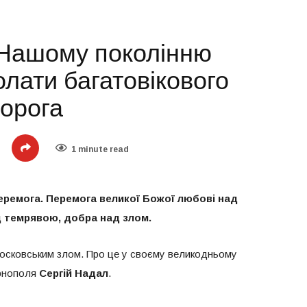
 Нашому поколінню
лати багатовікового
ворога
1 minute read
перемога. Перемога великої Божої любові над
д темрявою, добра над злом.
московським злом. Про це у своєму великодньому
ернополя
Сергій Надал
.