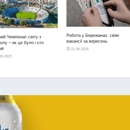
Робота у Бережанах: свіжі
ий Чемпіонат світу з
вакансії за вересень
лу – як це було і хто
іг
21.09.2025
09.2025