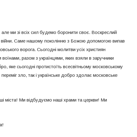
, але ми зі всіх сил будемо боронити своє. Воскреслий
ас війни. Саме нашому поколінню з Божою допомогою випав
овського ворога. Сьогодні молитви усіх християн
 воїнами, разом з українцями, яких взяли в заручники
обро, яке сьогодні протистоїть всесвітньому московському
 переміг зло, так і українське добро здолає московське
і міста! Ми відбудуємо наші храми та церкви! Ми
а!