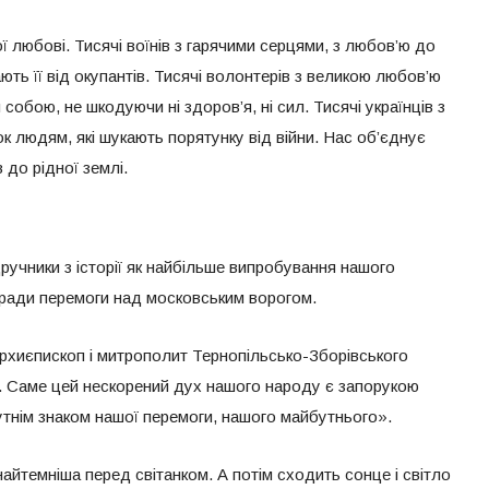
 любові. Тисячі воїнів з гарячими серцями, з любов’ю до
ють її від окупантів. Тисячі волонтерів з великою любов’ю
собою, не шкодуючи ні здоров’я, ні сил. Тисячі українців з
 людям, які шукають порятунку від війни. Нас об’єднує
 до рідної землі.
ручники з історії як найбільше випробування нашого
заради перемоги над московським ворогом.
рхиєпископ і митрополит Тернопільсько-Зборівського
а. Саме цей нескорений дух нашого народу є запорукою
утнім знаком нашої перемоги, нашого майбутнього».
найтемніша перед світанком. А потім сходить сонце і світло