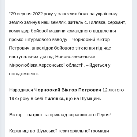
“29 серпня 2022 року у запеклих боях за українську
землю загинув наш земляк, житель с.Тилявка, сержант,
командир бойової машини командного відділення
гірсько-штурмового взводу – Чорноокий Віктор
Петрович, внаслідок бойового зіткнення під час
наступальних дій під Нововознесенське –
Миролюбівка Херсонської області”. – йдеться у
повідомленні.
Народився
Чорноокий Віктор Петрович
12 лютого
1975 року в селі
Тилявка
, що на Шумщині.
Віктор – патріот та приклад справжнього Героя!
Керівництво Шумської територіальної громади