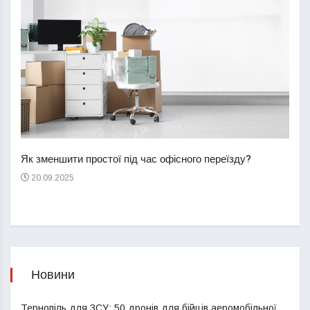
Перш
пере
Як зменшити простої під час офісного переїзду?
21
20.09.2025
Новини
Тернопіль для ЗСУ: 50 дронів для бійців аеромобільної