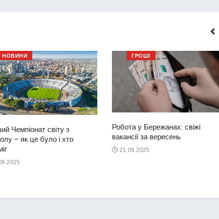
НОВИНИ
ГРОШІ
Робота у Бережанах: свіжі
ий Чемпіонат світу з
вакансії за вересень
лу – як це було і хто
іг
21.09.2025
09.2025