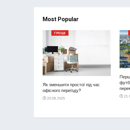
Most Popular
ГРОШІ
Перш
футбо
ий водій
Як зменшити простої під час
перем
2-річну дівчинку
офісного переїзду?
ереході
21.
20.09.2025