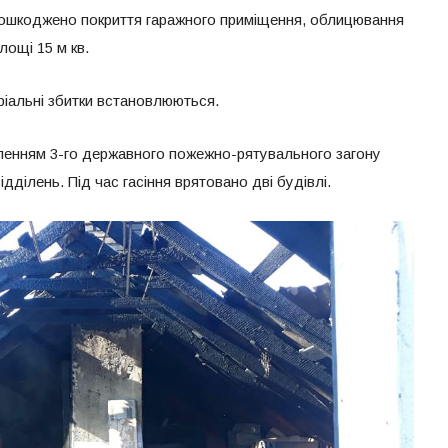
; пошкоджено покриття гаражного приміщення, облицювання
лощі 15 м кв.
ріальні збитки встановлюються.
іленням 3-го державного пожежно-рятувального загону
ідділень. Під час гасіння врятовано дві будівлі.