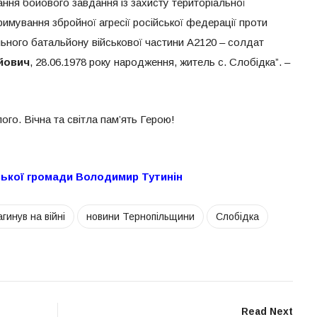
нання бойового завдання із захисту територіальної
стримування збройної агресії російської федерації проти
льного батальйону військової частини А2120 – солдат
йович
, 28.06.1978 року народження, житель с. Слобідка”. –
ого. Вічна та світла пам’ять Герою!
ської громади Володимир Тутинін
агинув на війні
новини Тернопільщини
Слобідка
Read Next