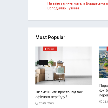
На війні загинув житель Борщівської 
Володимир Тутинін
Most Popular
ГРОШІ
Перш
футбо
ий водій
Як зменшити простої під час
перем
2-річну дівчинку
офісного переїзду?
ереході
21.
20.09.2025