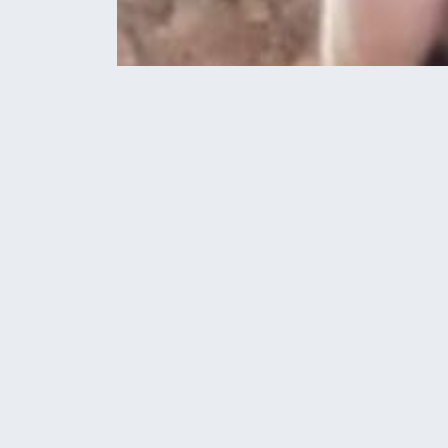
Home
Головні новини
На війні загинув
ГОЛОВНІ НОВИНИ
НОВИНИ
На війні загин
громади Волод