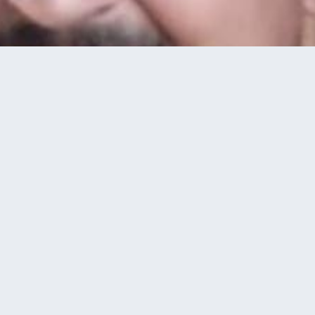
 житель Борщівської громади Володимир Тутинін
ув житель Борщівської
имир Тутинін