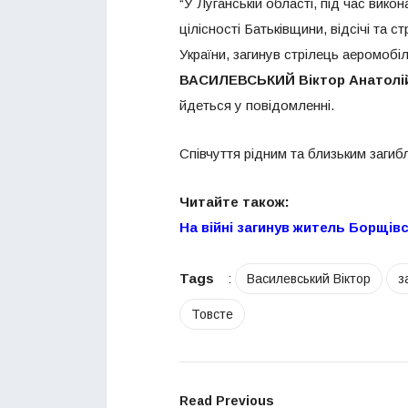
“У Луганській області, під час вико
цілісності Батьківщини, відсічі та 
України, загинув стрілець аеромобі
ВАСИЛЕВСЬКИЙ Віктор Анатолі
йдеться у повідомленні.
Співчуття рідним та близьким загибл
Читайте також:
На війні загинув житель Борщів
Tags
:
Василевський Віктор
з
Товсте
Read Previous