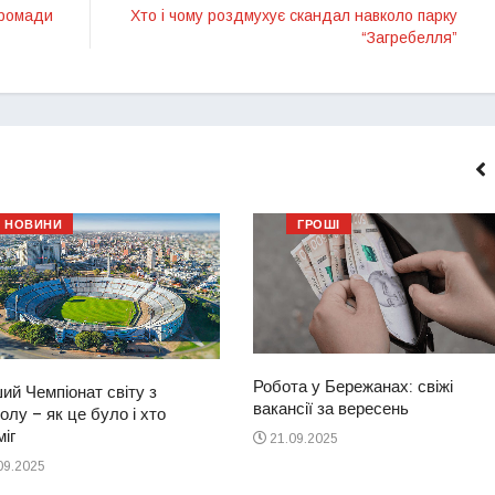
громади
Хто і чому роздмухує скандал навколо парку
“Загребелля”
НОВИНИ
ГРОШІ
Робота у Бережанах: свіжі
ий Чемпіонат світу з
вакансії за вересень
лу – як це було і хто
іг
21.09.2025
09.2025