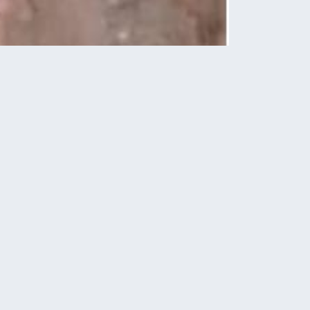
Новини
Міська рада покриває
різницю показників –
небаланс води
08.08.2026
До 27° тепла: прогноз
погоди у Тернополі на 9