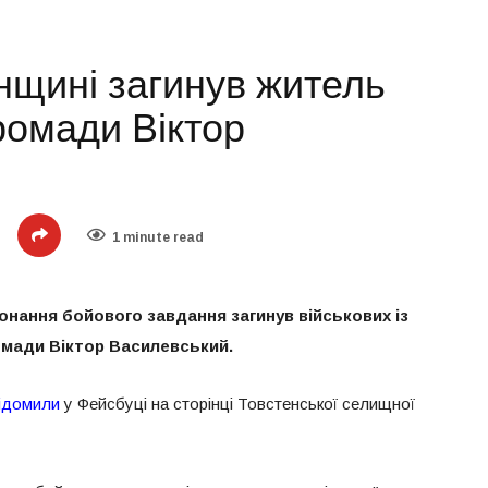
нщині загинув житель
ромади Віктор
1 minute read
конання бойового завдання загинув військових із
омади Віктор Василевський.
ідомили
у Фейсбуці на сторінці Товстенської селищної