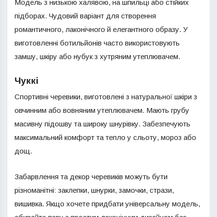
Модель з низькою халявою, на шпильці або стійких
підборах. Чудовий варіант для створення
романтичного, лаконічного й елегантного образу. У
виготовленні ботильйонів часто використовують
замшу, шкіру або нубук з хутряним утеплювачем.
Чуккі
Спортивні черевики, виготовлені з натуральної шкіри з
овчинним або вовняним утеплювачем. Мають грубу
масивну підошву та широку шнурівку. Забезпечують
максимальний комфорт та тепло у сльоту, мороз або
дощ.
Забарвлення та декор черевиків можуть бути
різноманітні: заклепки, шнурки, замочки, стрази,
вишивка. Якщо хочете придбати універсальну модель,