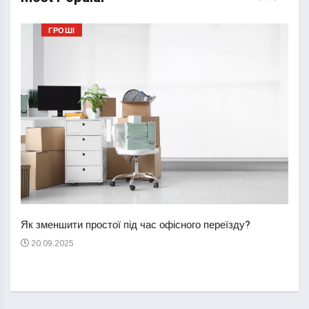
ГРОШІ
Перш
пере
Як зменшити простої під час офісного переїзду?
21
20.09.2025