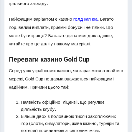
грального закладу.
Найкращим варіантом є казино
голд кап юа
. Багато
ігор, великі виплати, приємні бонуси і не тільки. Що
може бути краще? Бажаєте дізнатися докладніше,
читайте про це далі у нашому матеріалі.
Переваги казино Gold Cup
Серед усіх українських казино, які зараз можна знайти в
мережі, Gold Cup не дарма вважається найкращим і
надійним. Причини цього такі:
Наявність офіційної ліцензії, що регулює
діяльність клубу.
Більше двох з половиною тисяч захоплюючих
ігор (слоти, симулятори, живе казино, турніри та
лотереї) провайдерів зі світовим ім’ям.