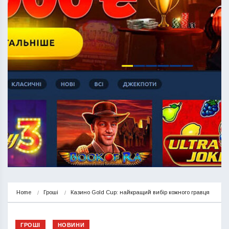
Home
Гроші
Казино Gold Cup: найкращий вибір кожного гравця
ГРОШІ
НОВИНИ