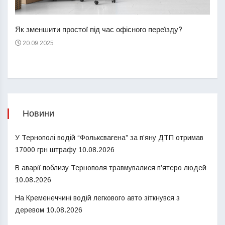
Перш
пере
Як зменшити простої під час офісного переїзду?
21
20.09.2025
Новини
У Тернополі водій “Фольксвагена” за п’яну ДТП отримав
17000 грн штрафу
10.08.2026
В аварії поблизу Тернополя травмувалися п’ятеро людей
10.08.2026
На Кременеччині водій легкового авто зіткнувся з
деревом
10.08.2026