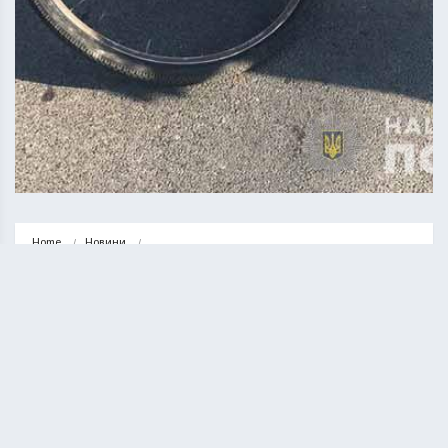
Home
Новини
У Тернополі п’яний велосипедист збив 6-річного хлопчика і втік з…
НОВИНИ
ТЕРНОПІЛЬ
У Тернополі п’яний велосипедист
збив 6-річного хлопчика і втік з