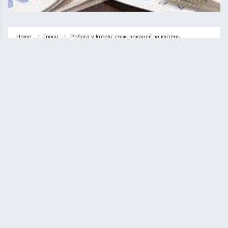
Home
Гроші
Робота у Козові: свіжі вакансії за квітень
ГРОШІ
НОВИНИ
Робота у Козові: свіжі вакансії за
квітень
КУРИЛО ОЛЕГ
27.04.2023
1 minute read
У Козові на ринку праці у квітні геть скрутно.
Від початку місяця на сайтах
work.ua
та
обласного