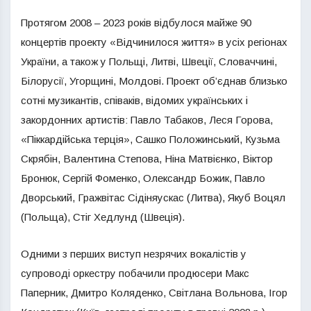
Протягом 2008 – 2023 років відбулося майже 90
концертів проекту «Відчинилося життя» в усіх регіонах
України, а також у Польщі, Литві, Швеції, Словаччині,
Білорусії, Угорщині, Молдові. Проект об’єднав близько
сотні музикантів, співаків, відомих українських і
закордонних артистів: Павло Табаков, Леся Горова,
«Піккардійська терція», Сашко Положинський, Кузьма
Скрябін, Валентина Степова, Ніна Матвієнко, Віктор
Бронюк, Сергій Фоменко, Олександр Божик, Павло
Дворський, Гражвітас Сідіняускас (Литва), Якуб Воцял
(Польща), Стіг Хедлунд (Швеція).
Одними з перших виступ незрячих вокалістів у
супроводі оркестру побачили продюсери Макс
Паперник, Дмитро Коляденко, Світлана Вольнова, Ігор