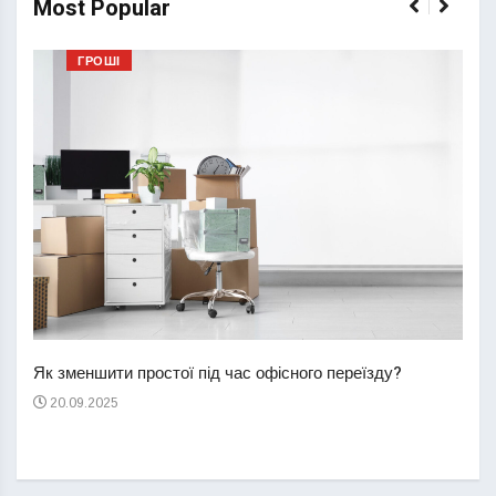
Most Popular
ГРОШІ
Перш
пере
Як зменшити простої під час офісного переїзду?
21
20.09.2025