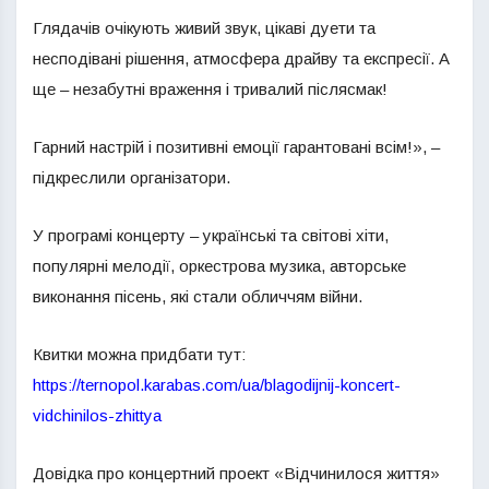
Глядачів очікують живий звук, цікаві дуети та
несподівані рішення, атмосфера драйву та експресії. А
ще – незабутні враження і тривалий післясмак!
Гарний настрій і позитивні емоції гарантовані всім!», –
підкреслили організатори.
У програмі концерту – українські та світові хіти,
популярні мелодії, оркестрова музика, авторське
виконання пісень, які стали обличчям війни.
Квитки можна придбати тут:
https://ternopol.karabas.com/ua/blagodijnij-koncert-
vidchinilos-zhittya
Довідка про концертний проект «Відчинилося життя»