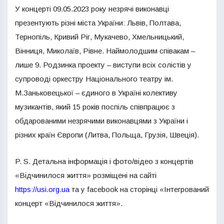
У концерті 09.05.2023 року незрячі виконавці
презентують різні міста України: Львів, Полтава,
Тернопіль, Кривий Ріг, Мукачево, Хмельницький,
Вінниця, Миколаїв, Рівне. Наймолодшим співакам –
лише 9. Родзинка проекту – виступи всіх солістів у
супроводі оркестру Національного театру ім.
М.Заньковецької – єдиного в Україні колективу
музикантів, який 15 років поспіль співпрацює з
обдарованими незрячими виконавцями з України і
різних країн Європи (Литва, Польща, Грузія, Швеція).
P. S. Детальна інформація і фото/відео з концертів
«Відчинилося життя» розміщені на сайті
https://usi.org.ua
та у facebook на сторінці «Інтегрований
концерт «Відчинилося життя».