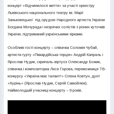
концерт «Відчинилося життя» за участі оркестру
Львівського національного театру ім. Марії
Заньковецької під орудою Народного артиста України
Богдана Мочурада і незрячих солістів з різних куточків
України, підтриманий українськими зірками.
Особливі гості концерту – співачка Соломія Чубай,
артисти гурту «Піккардійська терція» Андрій Капраль і
Ярослав Нудик, скрипаль-віртуоз Олександр Божик,
співачка і композиторка Леся Горова, переможниця ТВ-
конкурсу «Україна має талант!» Олена Ковтун, дует
«Курінь» (Ярослав Нудик, Сергій Самойлюк).
Наймолодшій учасниці концерту – 9 років.