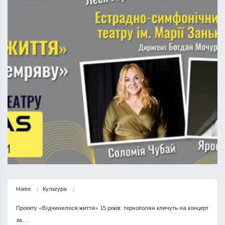
Home
Культура
Проекту «Відчинилося життя» 15 років: тернополян кличуть на концерт 
за…