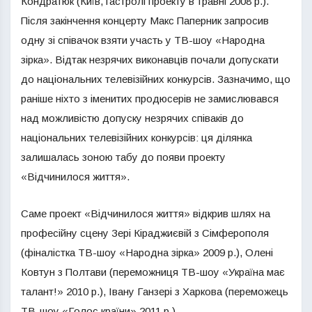
Кондратюк (Київ, гастролі проекту в травні 2008 р.).
Після закінчення концерту Макс Паперник запросив
одну зі співачок взяти участь у ТВ-шоу «Народна
зірка». Відтак незрячих виконавців почали допускати
до національних телевізійних конкурсів. Зазначимо, що
раніше ніхто з іменитих продюсерів не замислювався
над можливістю допуску незрячих співаків до
національних телевізійних конкурсів: ця ділянка
залишалась зоною табу до появи проекту
«Відчинилося життя».
Саме проект «Відчинилося життя» відкрив шлях на
професійну сцену Зері Кіраджиєвій з Сімферополя
(фіналістка ТВ-шоу «Народна зірка» 2009 р.), Олені
Ковтун з Полтави (переможниця ТВ-шоу «Україна має
талант!» 2010 р.), Івану Ганзері з Харкова (переможець
ТВ-шоу «Голос країни» 2011 р.).