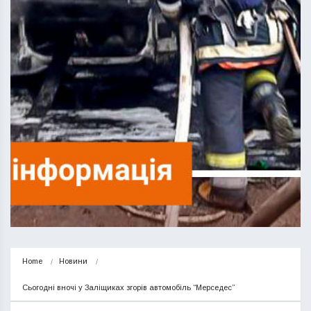
Home
Новини
Сьогодні вночі у Заліщиках згорів автомобіль “Мерседес”