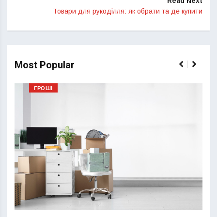
Read Next
Товари для рукоділля: як обрати та де купити
Most Popular
ГРОШІ
Перш
пере