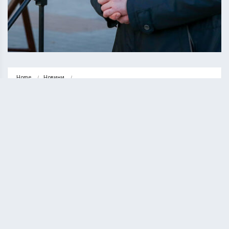
Home
Новини
Сергій Надал: Церкві, де щодня прославляють Гундяєва, не місце в…
НОВИНИ
СУСПІЛЬСТВО
Сергій Надал: Церкві, де щодня
прославляють Гундяєва, не місце
в Тернополі та Україні
КУРИЛО ОЛЕГ
14.04.2023