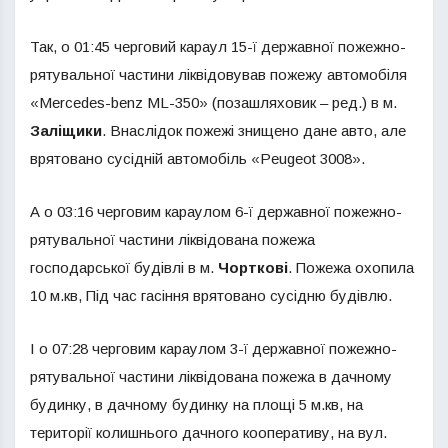
Так, о 01:45 черговий караул 15-ї державної пожежно-
рятувальної частини ліквідовував пожежу автомобіля
«Mercedes-benz ML-350» (позашляховик – ред.) в м.
Заліщики
. Внаслідок пожежі знищено дане авто, але
врятовано сусідній автомобіль «Peugeot 3008».
А о 03:16 черговим караулом 6-ї державної пожежно-
рятувальної частини ліквідована пожежа
господарської будівлі в м.
Чорткові
. Пожежа охопила
10 м.кв, Під час гасіння врятовано сусідню будівлю.
І о 07:28 черговим караулом 3-ї державної пожежно-
рятувальної частини ліквідована пожежа в дачному
будинку, в дачному будинку на площі 5 м.кв, на
території колишнього дачного кооперативу, на вул.