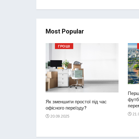
Most Popular
ГРОШІ
Перш
футбо
ий водій
Як зменшити простої під час
перем
2-річну дівчинку
офісного переїзду?
ереході
21.
20.09.2025