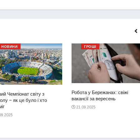
НОВИНИ
ГРОШІ
Робота у Бережанах: свіжі
ий Чемпіонат світу з
вакансії за вересень
лу – як це було і хто
іг
21.09.2025
09.2025