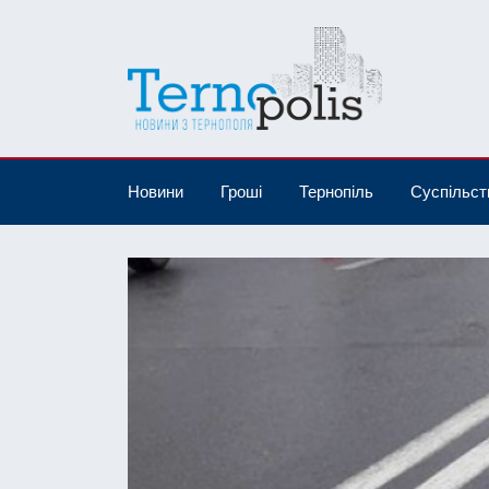
Новини
Гроші
Тернопіль
Суспільст