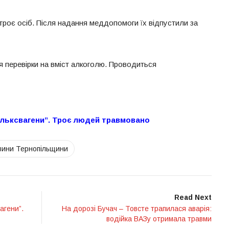
троє осіб. Після надання меддопомоги їх відпустили за
ля перевірки на вміст алкоголю. Проводиться
ольксвагени”. Троє людей травмовано
вини Тернопільщини
Read Next
агени”.
На дорозі Бучач – Товсте трапилася аварія:
водійка ВАЗу отримала травми