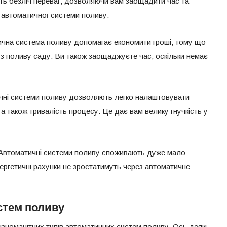
ть безліч переваг, дозволяючи вам заощадити час та
г автоматичної системи поливу:
ична система поливу допомагає економити гроші, тому що
 з поливу саду. Ви також заощаджуєте час, оскільки немає
чні системи поливу дозволяють легко налаштовувати
, а також тривалість процесу. Це дає вам велику гнучкість у
– Автоматичні системи поливу споживають дуже мало
нергетичні рахунки не зростатимуть через автоматичне
стем поливу
ізноманітних типів автоматичних систем поливу. Ось деякі