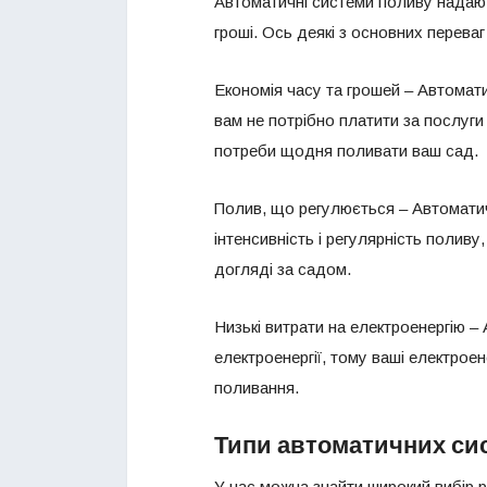
Автоматичні системи поливу надаю
гроші. Ось деякі з основних перева
Економія часу та грошей – Автомат
вам не потрібно платити за послуги
потреби щодня поливати ваш сад.
Полив, що регулюється – Автомати
інтенсивність і регулярність поливу
догляді за садом.
Низькі витрати на електроенергію 
електроенергії, тому ваші електрое
поливання.
Типи автоматичних си
У нас можна знайти широкий вибір р