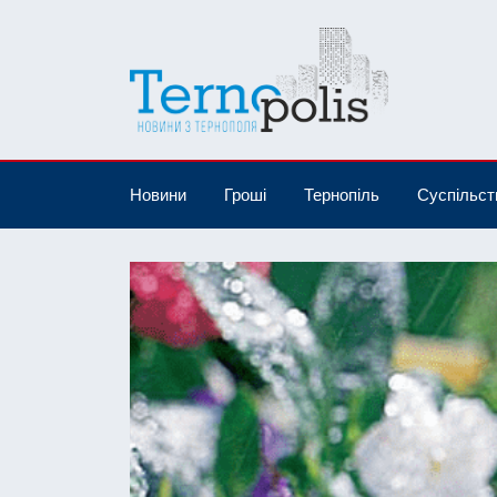
Новини
Гроші
Тернопіль
Суспільст