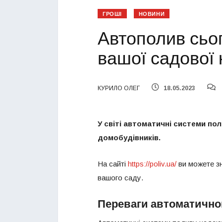
ГРОШІ
НОВИНИ
Автополив сьо
вашої садової 
КУРИЛО ОЛЕГ
18.05.2023
У світі автоматичні системи по
домобудівників.
На сайті
https://poliv.ua/
ви можете зн
вашого саду.
Переваги автоматично