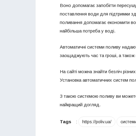
Воно допомагає запобігти пересушу
поставлення води для підтримки зд
поливання допомагає економити воду
найбільша потреба у воді.
Автоматичні системи поливу надают
заощаджують час та гроші, а також 
На сайті можна знайти безліч різн
Установка автоматичних систем по
З такою системою поливу ви можете
найкращий догляд.
Tags
:
https://poliv.ua/
систем