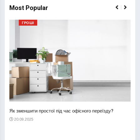
Most Popular
ГРОШІ
Перш
пере
Як зменшити простої під час офісного переїзду?
21
20.09.2025