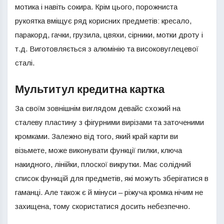
мотика і навіть сокира. Крім цього, порожниста
рукоятка вміщує ряд корисних предметів: кресало,
паракорд, гачки, грузила, цвяхи, сірники, мотки дроту і
т.д. Виготовляється з алюмінію та високовуглецевої
сталі.
Мультитул кредитна картка
За своїм зовнішнім виглядом девайс схожий на
сталеву пластину з фігурними вирізами та заточеними
кромками. Залежно від того, який край карти ви
візьмете, може виконувати функції пилки, ключа
накидного, лінійки, плоскої викрутки. Має солідний
список функцій для предметів, які можуть зберігатися в
гаманці. Але також є й мінуси – ріжуча кромка нічим не
захищена, тому скористатися досить небезпечно.