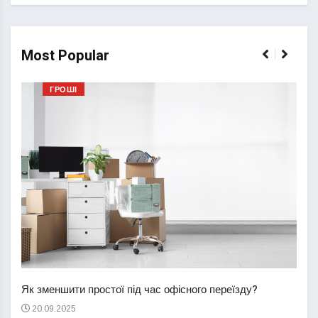
Most Popular
ГРОШІ
Перш
пере
Як зменшити простої під час офісного переїзду?
21
20.09.2025