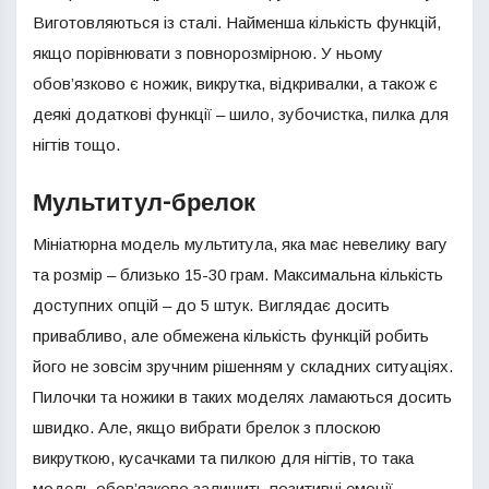
Виготовляються із сталі. Найменша кількість функцій,
якщо порівнювати з повнорозмірною. У ньому
обов’язково є ножик, викрутка, відкривалки, а також є
деякі додаткові функції – шило, зубочистка, пилка для
нігтів тощо.
Мультитул-брелок
Мініатюрна модель мультитула, яка має невелику вагу
та розмір – близько 15-30 грам. Максимальна кількість
доступних опцій – до 5 штук. Виглядає досить
привабливо, але обмежена кількість функцій робить
його не зовсім зручним рішенням у складних ситуаціях.
Пилочки та ножики в таких моделях ламаються досить
швидко. Але, якщо вибрати брелок з плоскою
викруткою, кусачками та пилкою для нігтів, то така
модель обов’язково залишить позитивні емоції.