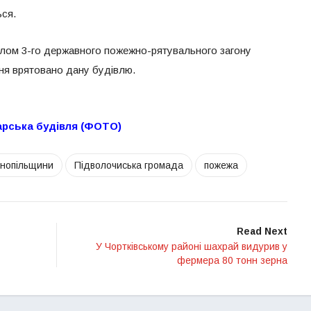
ься.
улом 3-го державного пожежно-рятувального загону
ння врятовано дану будівлю.
арська будівля (ФОТО)
рнопільщини
Підволочиська громада
пожежа
Read Next
У Чортківському районі шахрай видурив у
фермера 80 тонн зерна