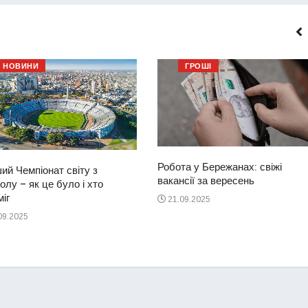
НОВИНИ
ГРОШІ
Робота у Бережанах: свіжі
ий Чемпіонат світу з
вакансії за вересень
лу – як це було і хто
іг
21.09.2025
09.2025