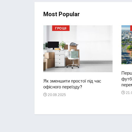
Most Popular
ГРОШІ
Перш
футбо
ий водій
Як зменшити простої під час
перем
2-річну дівчинку
офісного переїзду?
ереході
21.
20.09.2025