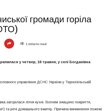
чиської громади горіла
ФОТО)
1 minute read
апилася у четвер, 18 травня, у селі Богданівка
оловного управління ДСНС України у Тернопільській
івка загорілася літня кухні. Вогнем знищено покриття,
30м²) та речі домашнього вжитку. Причина виникнення пожежі