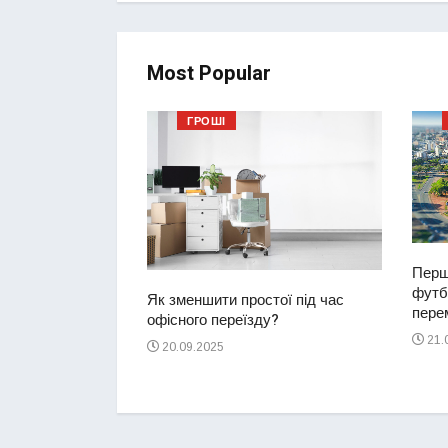
Most Popular
ГРОШІ
Перш
футбо
ий водій
Як зменшити простої під час
перем
2-річну дівчинку
офісного переїзду?
ереході
21.
20.09.2025