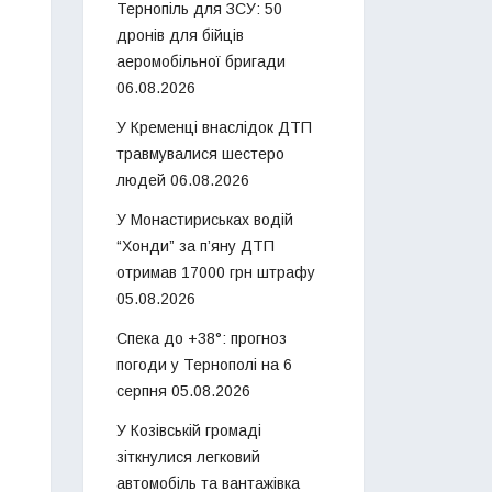
Тернопіль для ЗСУ: 50
дронів для бійців
аеромобільної бригади
06.08.2026
У Кременці внаслідок ДТП
травмувалися шестеро
людей
06.08.2026
У Монастириськах водій
“Хонди” за п’яну ДТП
отримав 17000 грн штрафу
05.08.2026
Спека до +38°: прогноз
погоди у Тернополі на 6
серпня
05.08.2026
У Козівській громаді
зіткнулися легковий
автомобіль та вантажівка