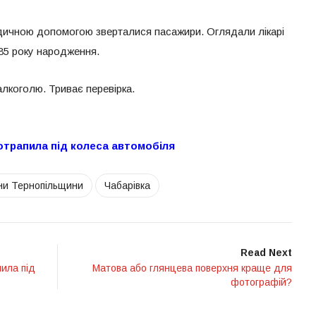
медичною допомогою зверталися пасажири. Оглядали лікарі
985 року народження.
 алкоголю. Триває перевірка.
потрапила під колеса автомобіля
ни Тернопільщини
Чабарівка
Read Next
пила під
Матова або глянцева поверхня краще для
фотографій?