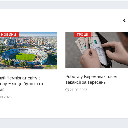
НОВИНИ
ГРОШІ
Робота у Бережанах: свіжі
ий Чемпіонат світу з
вакансії за вересень
лу – як це було і хто
іг
21.09.2025
09.2025