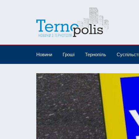
Новини
Гроші
Тернопіль
Суспільст