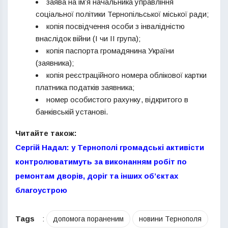
заява на ім’я начальника управління
соціальної політики Тернопільської міської ради;
копія посвідчення особи з інвалідністю
внаслідок війни (I чи II група);
копія паспорта громадянина України
(заявника);
копія реєстраційного номера облікової картки
платника податків заявника;
номер особистого рахунку, відкритого в
банківській установі.
Читайте також:
Сергій Надал: у Тернополі громадські активісти
контролюватимуть за виконанням робіт по
ремонтам дворів, доріг та інших об’єктах
благоустрою
Tags
:
допомога пораненим
новини Тернополя