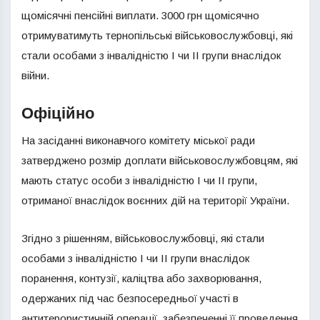
щомісячні пенсійні виплати. 3000 грн щомісячно
отримуватимуть тернопільські військовослужбовці, які
стали особами з інвалідністю І чи II групи внаслідок
війни.
Офіційно
На засіданні виконавчого комітету міської ради
затверджено розмір доплати військовослужбовцям, які
мають статус особи з інвалідністю I чи II групи,
отриманої внаслідок воєнних дій на території України.
Згідно з рішенням, військовослужбовці, які стали
особами з інвалідністю І чи II групи внаслідок
поранення, контузії, каліцтва або захворювання,
одержаних під час безпосередньої участі в
антитерористичній операції, забезпеченні її проведення