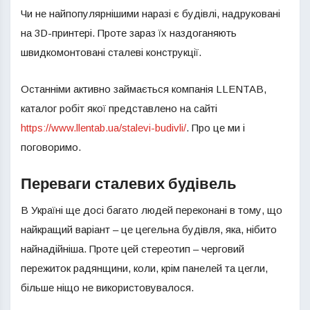
Чи не найпопулярнішими наразі є будівлі, надруковані
на 3D-принтері. Проте зараз їх наздоганяють
швидкомонтовані сталеві конструкції.
Останніми активно займається компанія LLENTAB,
каталог робіт якої представлено на сайті
https://www.llentab.ua/stalevi-budivli/
. Про це ми і
поговоримо.
Переваги сталевих будівель
В Україні ще досі багато людей переконані в тому, що
найкращий варіант – це цегельна будівля, яка, нібито
найнадійніша. Проте цей стереотип – черговий
пережиток радянщини, коли, крім панелей та цегли,
більше ніщо не використовувалося.