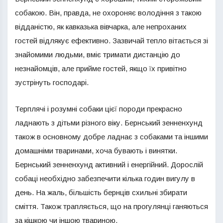
собакою. Він, правда, не охороняє володіння з такою
відданістю, як кавказька вівчарка, але непроханих
гостей відлякує ефективно. Зазвичай тепло вітається зі
знайомими людьми, вміє тримати дистанцію до
незнайомців, але прийме гостей, якщо їх привітно
зустрінуть господарі.
Терплячі і розумні собаки цієї породи прекрасно
ладнають з дітьми різного віку. Бернський зенненхунд
також в основному добре ладнає з собаками та іншими
домашніми тваринами, хоча бувають і винятки.
Бернський зенненхунд активний і енергійний. Дорослій
собаці необхідно забезпечити кілька годин вигулу в
день. На жаль, більшість бернців схильні збирати
сміття. Також трапляється, що на прогулянці ганяються
за кішкою чи іншою твариною.