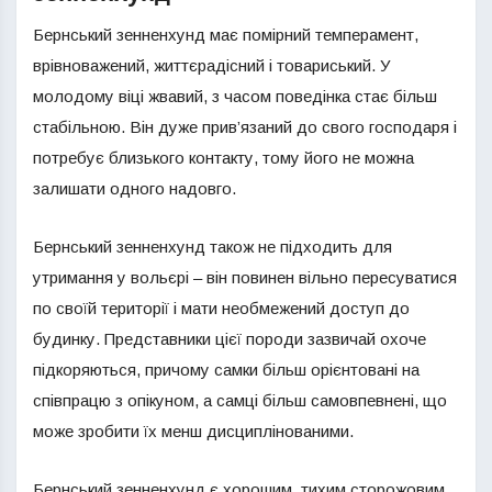
Бернський зенненхунд має помірний темперамент,
врівноважений, життєрадісний і товариський. У
молодому віці жвавий, з часом поведінка стає більш
стабільною. Він дуже прив’язаний до свого господаря і
потребує близького контакту, тому його не можна
залишати одного надовго.
Бернський зенненхунд також не підходить для
утримання у вольєрі – він повинен вільно пересуватися
по своїй території і мати необмежений доступ до
будинку. Представники цієї породи зазвичай охоче
підкоряються, причому самки більш орієнтовані на
співпрацю з опікуном, а самці більш самовпевнені, що
може зробити їх менш дисциплінованими.
Бернський зенненхунд є хорошим, тихим сторожовим