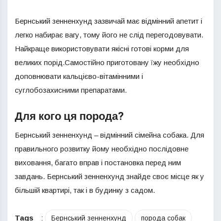
Бернський зенненхунд зазвичай має відмінний апетит і
легко набирає вагу, тому його не слід перегодовувати.
Найкраще використовувати якісні готові корми для
великих порід.Самостійно приготовану їжу необхідно
доповнювати кальцієво-вітамінними і
суглобозахисними препаратами.
Для кого ця порода?
Бернський зенненхунд – відмінний сімейна собака. Для
правильного розвитку йому необхідно послідовне
виховання, багато вправ і постановка перед ним
завдань. Бернський зенненхунд знайде своє місце як у
більшій квартирі, так і в будинку з садом.
Tags
:
Бернський зенненхунд
порода собак