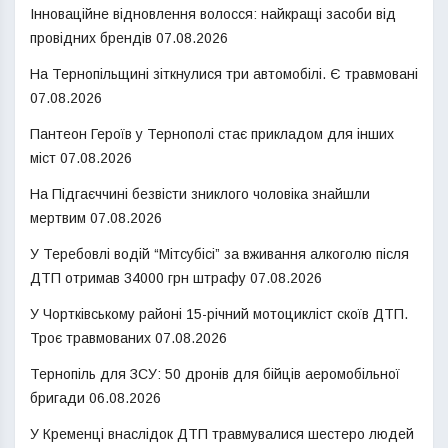
Інноваційне відновлення волосся: найкращі засоби від
провідних брендів
07.08.2026
На Тернопільщині зіткнулися три автомобілі. Є травмовані
07.08.2026
Пантеон Героїв у Тернополі стає прикладом для інших
міст
07.08.2026
На Підгаєччині безвісти зниклого чоловіка знайшли
мертвим
07.08.2026
У Теребовлі водій “Мітсубісі” за вживання алкоголю після
ДТП отримав 34000 грн штрафу
07.08.2026
У Чортківському районі 15-річний мотоцикліст скоїв ДТП.
Троє травмованих
07.08.2026
Тернопіль для ЗСУ: 50 дронів для бійців аеромобільної
бригади
06.08.2026
У Кременці внаслідок ДТП травмувалися шестеро людей