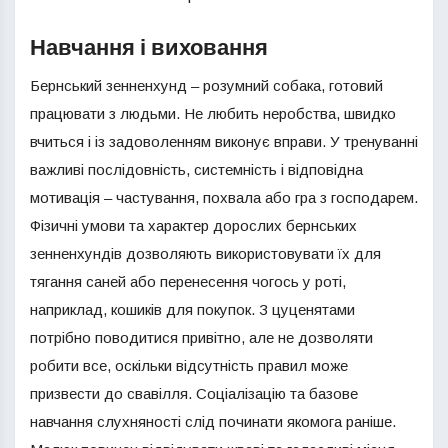
Навчання і виховання
Бернський зенненхунд – розумний собака, готовий
працювати з людьми. Не любить неробства, швидко
вчиться і із задоволенням виконує вправи. У тренуванні
важливі послідовність, системність і відповідна
мотивація – частування, похвала або гра з господарем.
Фізичні умови та характер дорослих бернських
зенненхундів дозволяють використовувати їх для
тягання саней або перенесення чогось у роті,
наприклад, кошиків для покупок. З цуценятами
потрібно поводитися привітно, але не дозволяти
робити все, оскільки відсутність правил може
призвести до свавілля. Соціалізацію та базове
навчання слухняності слід починати якомога раніше.