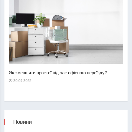
Перш
пере
Як зменшити простої під час офісного переїзду?
21
20.09.2025
Новини