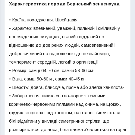
Характеристика породи Бернський зенненхунд
• Країна походження: Швейцарія
• Характер: впевнений, уважний, пильний і сміливий у
повсякденних ситуаціях, ніжний і відданий по
відношенню до довірених людей, самовпевнений і
доброзичливий по відношенню до незнайомців;
темперамент середній, легкий в організації
• Розмір: самці 64-70 см, самки 58-66 см·
• Вага: самці 50-60 кг, самки 40-45 кг·
• Шерсть: довга, блискуча, пряма або злегка хвиляста·
• Забарвлення: нижнє світло-чорне з темними
коричнево-червоними плямами над очима, на щоках,
грудях, кінцівках і під хвостом; на голові з’являються
білі відмітини у вигляді симетричної стрілки, що
розширюється до носа; біла пляма з’являється на горлі