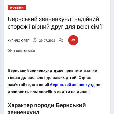
НОВИНИ
Бернський зенненхунд: надійний
сторож і вірний друг для всієї сім’ї
КУРИЛО ОЛЕГ
29.07.2023
1 minute read
Бернський зенненхунд дуже прив’яжеться не
тільки до вас, але і до ваших дітей. Однак
пам’ятайте, що юний
бернський зенненхунд
не
дозволить вам спокійно сидіти на дивані.
Характер породи Бернський
зенненхунд