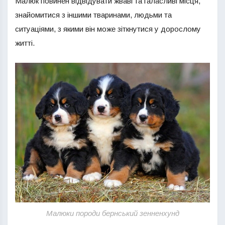
Малюк повинен відвідувати жваві та галасливі місця,
знайомитися з іншими тваринами, людьми та
ситуаціями, з якими він може зіткнутися у дорослому
житті.
Малюки породи бернський зенненхунд