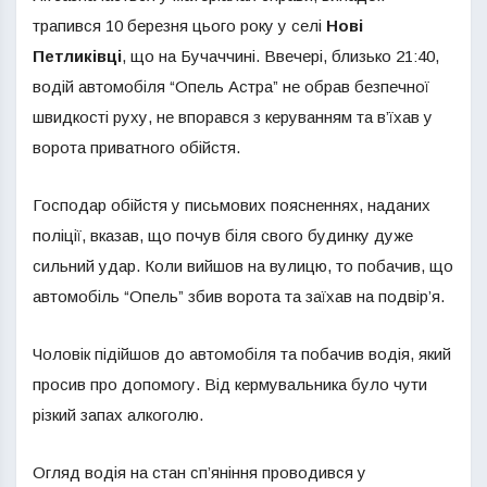
трапився 10 березня цього року у селі
Нові
Петликівці
, що на Бучаччині. Ввечері, близько 21:40,
водій автомобіля “Опель Астра” не обрав безпечної
швидкості руху, не впорався з керуванням та в’їхав у
ворота приватного обійстя.
Господар обійстя у письмових поясненнях, наданих
поліції, вказав, що почув біля свого будинку дуже
сильний удар. Коли вийшов на вулицю, то побачив, що
автомобіль “Опель” збив ворота та заїхав на подвір’я.
Чоловік підійшов до автомобіля та побачив водія, який
просив про допомогу. Від кермувальника було чути
різкий запах алкоголю.
Огляд водія на стан сп’яніння проводився у