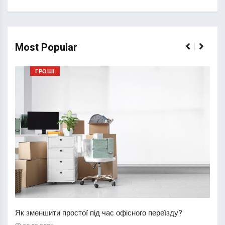
Most Popular
ГРОШІ
Перш
пере
Як зменшити простої під час офісного переїзду?
21