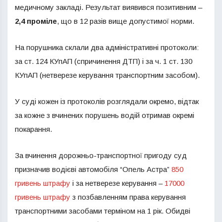
медичному закладі. Результат виявився позитивним –
2,4 проміле
, що в 12 разів вище допустимої норми.
На порушника склали два адміністративні протоколи:
за ст. 124 КУпАП (спричинення ДТП) і за ч. 1 ст. 130
КУпАП (нетверезе керування транспортним засобом).
У суді кожен із протоколів розглядали окремо, відтак
за кожне з вчинених порушень водій отримав окремі
покарання.
За вчинення дорожньо-транспортної пригоду суд
призначив водієві автомобіля “Опель Астра”
850
гривень штрафу
і за нетверезе керування –
17000
гривень штрафу
з позбавленням права керування
транспортними засобами терміном на 1 рік. Обидві