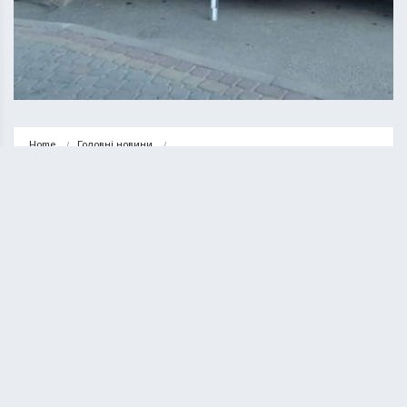
Home
Головні новини
У Тернополі на автовокзалі трапилася аварія: 65-річна жінка загинула
ГОЛОВНІ НОВИНИ
НОВИНИ
У Тернополі на автовокзалі
трапилася аварія: 65-річна жінка
загинула
КУРИЛО ОЛЕГ
02.07.2023