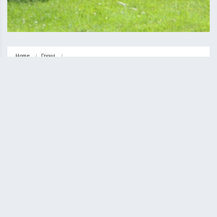
Home
Гроші
Магазин бджільництва з товарами та аксесуарами для бджолярів
ГРОШІ
НОВИНИ
Магазин бджільництва з товарами
та аксесуарами для бджолярів
КУРИЛО ОЛЕГ
29.08.2023
1 minute read