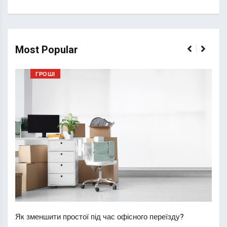
Most Popular
ГРОШІ
Перш
пере
Як зменшити простої під час офісного переїзду?
21