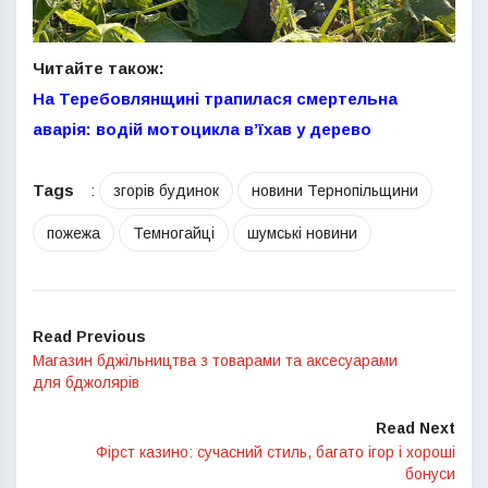
Читайте також:
На Теребовлянщині трапилася смертельна
аварія: водій мотоцикла в’їхав у дерево
Tags
:
згорів будинок
новини Тернопільщини
пожежа
Темногайці
шумські новини
Read Previous
Магазин бджільництва з товарами та аксесуарами
для бджолярів
Read Next
Фірст казино: сучасний стиль, багато ігор і хороші
бонуси