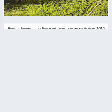
Home
Новини
На Бучаччині горіла господарська будівля (ФОТО)
НОВИНИ
На Бучаччині горіла господарська
будівля (ФОТО)
КУРИЛО ОЛЕГ
11.08.2023
1 minute read
Бучацькі рятувальники ліквідували пожежу