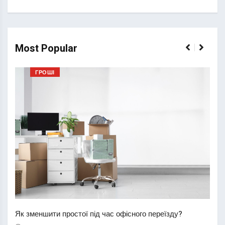
Most Popular
ГРОШІ
Перш
пере
Як зменшити простої під час офісного переїзду?
21