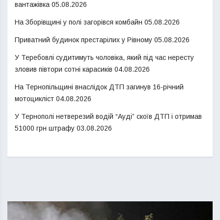
вантажівка
05.08.2026
На Зборівщині у полі загорівся комбайн
05.08.2026
Приватний будинок престарілих у Рівному
05.08.2026
У Теребовлі судитимуть чоловіка, який під час нересту
зловив півтори сотні карасиків
04.08.2026
На Тернопільщині внаслідок ДТП загинув 16-річний
мотоцикліст
04.08.2026
У Тернополі нетверезий водій “Ауді” скоїв ДТП і отримав
51000 грн штрафу
03.08.2026