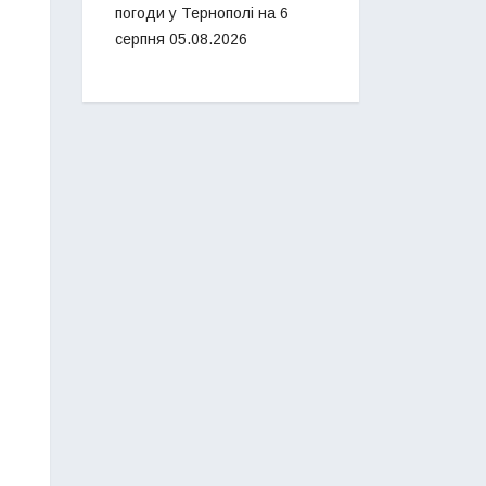
погоди у Тернополі на 6
серпня
05.08.2026