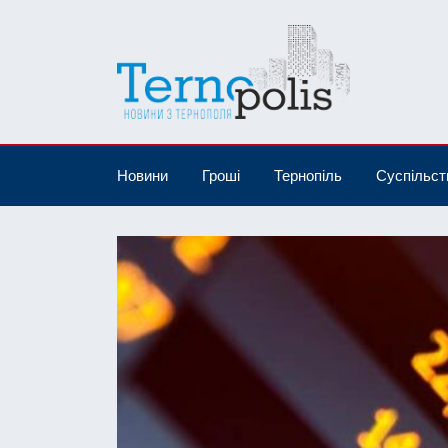
Новини
Гроші
Тернопіль
Суспільст