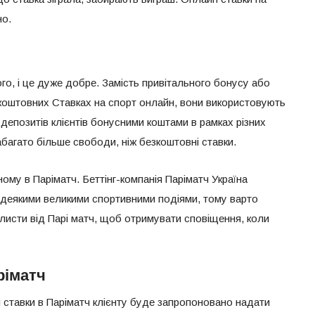
но.
ого, і це дуже добре. Замість привітального бонусу або
зкоштовних Ставках на спорт онлайн, вони використовують
депозитів клієнтів бонусними коштами в рамках різних
абагато більше свободи, ніж безкоштовні ставки.
му в Паріматч. Беттінг-компанія Паріматч Україна
 з деякими великими спортивними подіями, тому варто
 листи від Парі матч, щоб отримувати сповіщення, коли
ріматч
и ставки в Паріматч клієнту буде запропоновано надати