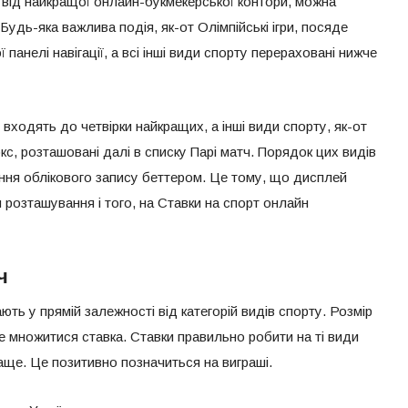
 від найкращої онлайн-букмекерської контори, можна
 Будь-яка важлива подія, як-от Олімпійські ігри, посяде
ї панелі навігації, а всі інші види спорту перераховані нижче
входять до четвірки найкращих, а інші види спорту, як-от
бокс, розташовані далі в списку Парі матч. Порядок цих видів
ання облікового запису беттером. Це тому, що дисплей
 розташування і того, на Ставки на спорт онлайн
тч
ть у прямій залежності від категорій видів спорту. Розмір
де множитися ставка. Ставки правильно робити на ті види
аще. Це позитивно позначиться на виграші.