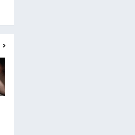
ГОЛОВНІ НОВИНИ
НОВИНИ
У Заліщиках п’яний 
На війні загинув історик з
“Жигулів” збив 12-р
Тернополя Володимир
на пішохідному пер
Брославський
22.09.2025