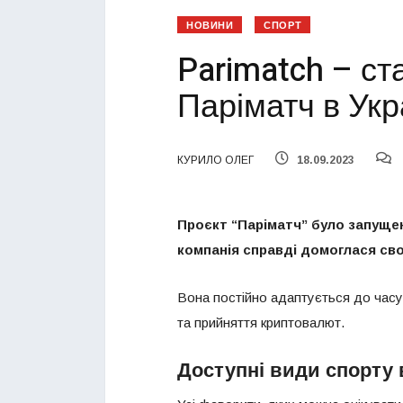
НОВИНИ
СПОРТ
Parimatch – ст
Паріматч в Укр
КУРИЛО ОЛЕГ
18.09.2023
Проєкт “Паріматч” було запущено
компанія справді домоглася сво
Вона постійно адаптується до часу,
та прийняття криптовалют.
Доступні види спорту 