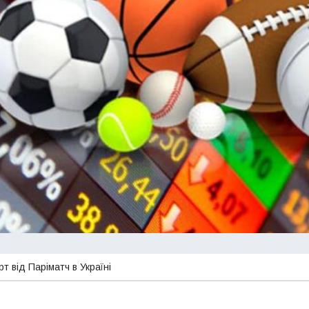
рт від Паріматч в Україні