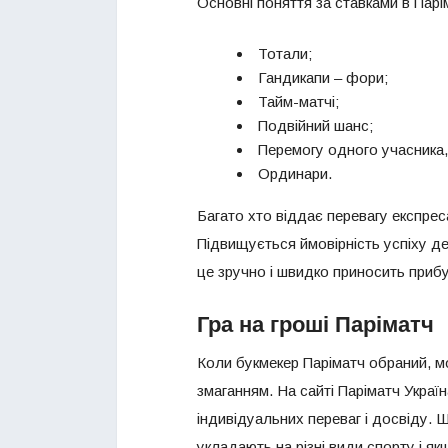
Основні поняття за ставками в Парі
Тотали;
Гандикапи – фори;
Тайм-матчі;
Подвійний шанс;
Перемогу одного учасника,
Ординари.
Багато хто віддає перевагу експрес
Підвищується ймовірність успіху дек
це зручно і швидко приносить прибу
Гра на гроші Паріматч
Коли букмекер Паріматч обраний, м
змаганням. На сайті Паріматч Україн
індивідуальних переваг і досвіду. 
укладають на різні види спорту і як