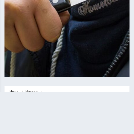
Home
Новини
У Тернополі мешканець гуртожитку вдарив сусіда ножем: потерпілий у 
реанімації
НОВИНИ
ТЕРНОПІЛЬ