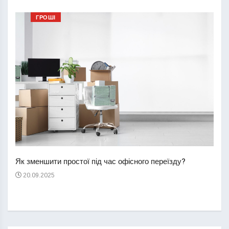
ГРОШІ
Перш
пере
Як зменшити простої під час офісного переїзду?
21
20.09.2025