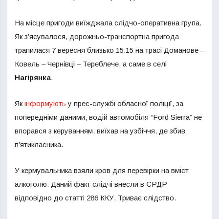
На місце пригоди виїжджала слідчо-оперативна група.
Як з’ясувалося, дорожньо-транспортна пригода
трапилася 7 вересня близько 15:15 на трасі Доманове –
Ковель – Чернівці – Тереблече, а саме в селі
Нагірянка
.
Як
інформують
у прес-службі обласної поліції, за
попередніми даними, водій автомобіля “Ford Sierra” не
впорався з керуванням, виїхав на узбіччя, де збив
п’ятикласника.
У кермувальника взяли кров для перевірки на вміст
алкоголю. Даний факт слідчі внесли в ЄРДР
відповідно до статті 286 ККУ. Триває слідство.