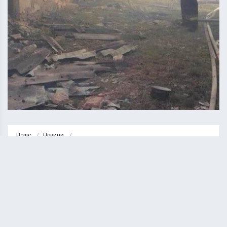
Home
Новини
У Зборівській громаді горіла господарська будівля (ФОТО)
НОВИНИ
У Зборівській громаді горіла
господарська будівля (ФОТО)