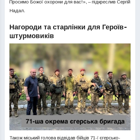
Просимо Божої охорони для вас!», – підкреслив Сергій
Надал.
Нагороди та старлінки для Героїв-
штурмовиків
Також міський голова відвідав бійців 71-ї єгерсько-