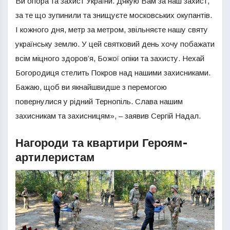
Ви опора та захист України. Дякую Вам за наш захист,
за те що зупинили та знищуєте московських окупантів.
І кожного дня, метр за метром, звільняєте нашу святу
українську землю. У цей святковий день хочу побажати
всім міцного здоров’я, Божої опіки та захисту. Нехай
Богородиця стелить Покров над нашими захисниками.
Бажаю, щоб ви якнайшвидше з перемогою
повернулися у рідний Тернопіль. Слава нашим
захисникам та захисницям», – заявив Сергій Надал.
Нагороди та квартири Героям-
артилеристам