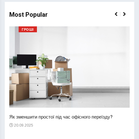
Most Popular
ГРОШІ
Перш
пере
Як зменшити простої під час офісного переїзду?
21
20.09.2025