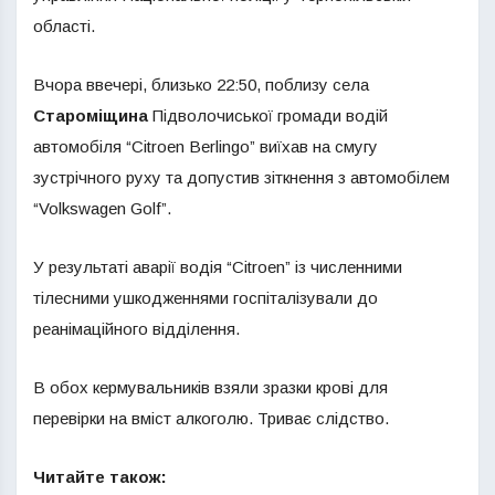
області.
Вчора ввечері, близько 22:50, поблизу села
Староміщина
Підволочиської громади водій
автомобіля “Citroen Berlingo” виїхав на смугу
зустрічного руху та допустив зіткнення з автомобілем
“Volkswagen Golf”.
У результаті аварії водія “Citroen” із численними
тілесними ушкодженнями госпіталізували до
реанімаційного відділення.
В обох кермувальників взяли зразки крові для
перевірки на вміст алкоголю. Триває слідство.
Читайте також: