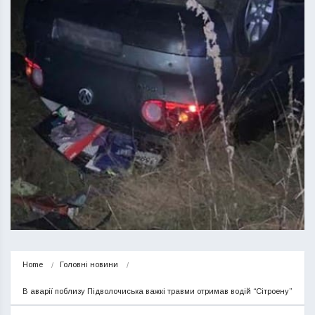
Home
Головні новини
В аварії поблизу Підволочиська важкі травми отримав водій “Сітроену”