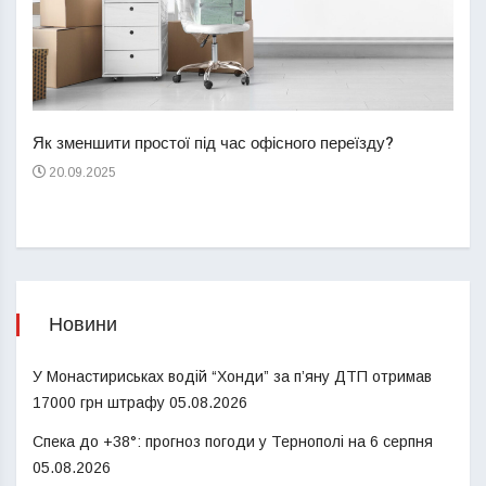
Перш
пере
Як зменшити простої під час офісного переїзду?
21
20.09.2025
Новини
У Монастириськах водій “Хонди” за п’яну ДТП отримав
17000 грн штрафу
05.08.2026
Спека до +38°: прогноз погоди у Тернополі на 6 серпня
05.08.2026