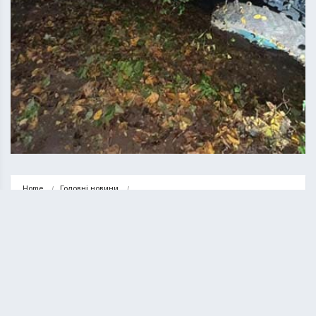
Home
Головні новини
У лісі поблизу Кременця перекинувся трактор. Водій загинув
ГОЛОВНІ НОВИНИ
НОВИНИ
У лісі поблизу Кременця
перекинувся трактор. Водій