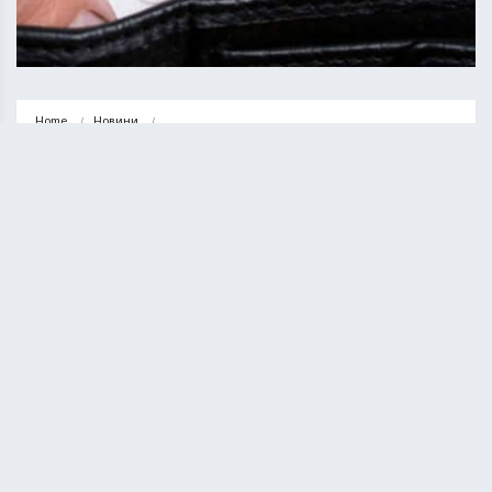
Home
Новини
Двоє жителів Тернопільського району обманули державу на 37000 
гривень
НОВИНИ
ТЕРНОПІЛЬ
Двоє жителів Тернопільського
району обманули державу на
37000 гривень
КУРИЛО ОЛЕГ
10.11.2023
1 minute read