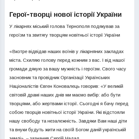
Герої-творці нової історії України
У лікарнях міський голова Тернополя подякував за
героїзм та звитягу творцям новітньої історії України
«Вкотре відвідав наших воїнів у лікарняних закладах
міста. Схиляю голову перед кожним з вас. І від нашої
громади дякую за вашу мужність і героїзм. Свого часу
засновник та провідник Організації Українських
Націоналістів Євген Коновалець говорив: «У великій
світовій драмі наших днів ми маємо вибір: або бути
творцями, або жертвами історії. Сьогодні я бачу перед
собою творців новітньої історії України. Які відстояли
нашу свободу та незалежність. Завдяки Вам наші діти
та внуки будуть жити на своїй Богом даній українській
землі», – зазначив Сергій Надал.