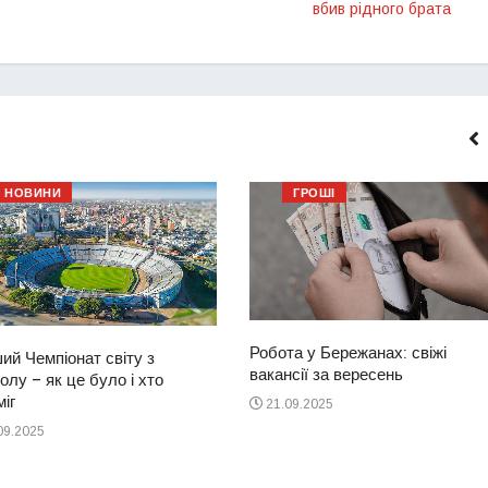
вбив рідного брата
НОВИНИ
ГРОШІ
Робота у Бережанах: свіжі
ий Чемпіонат світу з
вакансії за вересень
лу – як це було і хто
іг
21.09.2025
09.2025