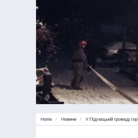
Home
Новини
У Підгаєцькій громаді го