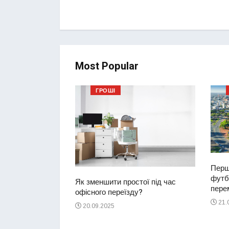
Most Popular
ГРОШІ
Перш
футбо
ий водій
Як зменшити простої під час
перем
2-річну дівчинку
офісного переїзду?
ереході
21.
20.09.2025