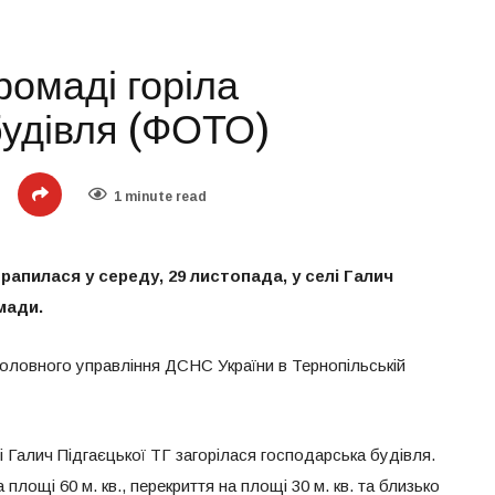
ромаді горіла
будівля (ФОТО)
1 minute read
апилася у середу, 29 листопада, у селі Галич
мади.
оловного управління ДСНС України в Тернопільській
лі Галич Підгаєцької ТГ загорілася господарська будівля.
площі 60 м. кв., перекриття на площі 30 м. кв. та близько