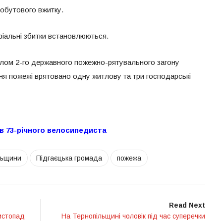
побутового вжитку.
ріальні збитки встановлюються.
улом 2-го державного пожежно-рятувального загону
ння пожежі врятовано одну житлову та три господарські
ив 73-річного велосипедиста
льщини
Підгаєцька громада
пожежа
Read Next
листопад
На Тернопільщині чоловік під час суперечки