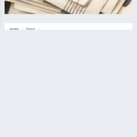
Home
Гроші
Робота у Тернополі: 10 свіжих вакансій із зарплатою понад 40000…
ГРОШІ
НОВИНИ
Робота у Тернополі: 10 свіжих
вакансій із зарплатою понад 40000
гривень
ВАСИЛЬ СОЛТИС
19.11.2023
1 minute read