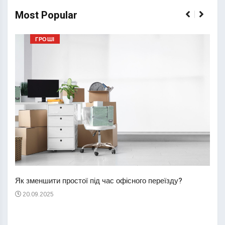
Most Popular
ГРОШІ
Перш
пере
Як зменшити простої під час офісного переїзду?
21
20.09.2025