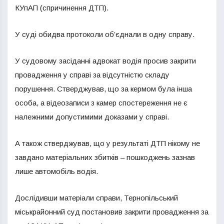
КУпАП (спричинення ДТП).
У суді обидва протоколи об’єднали в одну справу.
У судовому засіданні адвокат водія просив закрити
провадження у справі за відсутністю складу
порушення. Стверджував, що за кермом була інша
особа, а відеозаписи з камер спостереження не є
належними допустимими доказами у справі.
А також стверджував, що у результаті ДТП нікому не
завдано матеріальних збитків – пошкоджень зазнав
лише автомобіль водія.
Дослідивши матеріали справи, Тернопільський
міськрайонний суд постановив закрити провадження за