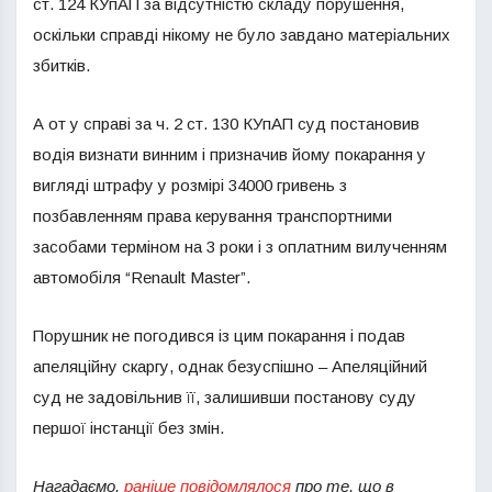
ст. 124 КУпАП за відсутністю складу порушення,
оскільки справді нікому не було завдано матеріальних
збитків.
А от у справі за ч. 2 ст. 130 КУпАП суд постановив
водія визнати винним і призначив йому покарання у
вигляді штрафу у розмірі 34000 гривень з
позбавленням права керування транспортними
засобами терміном на 3 роки і з оплатним вилученням
автомобіля “Renаult Master”.
Порушник не погодився із цим покарання і подав
апеляційну скаргу, однак безуспішно – Апеляційний
суд не задовільнив її, залишивши постанову суду
першої інстанції без змін.
Нагадаємо,
раніше повідомлялося
про те, що в