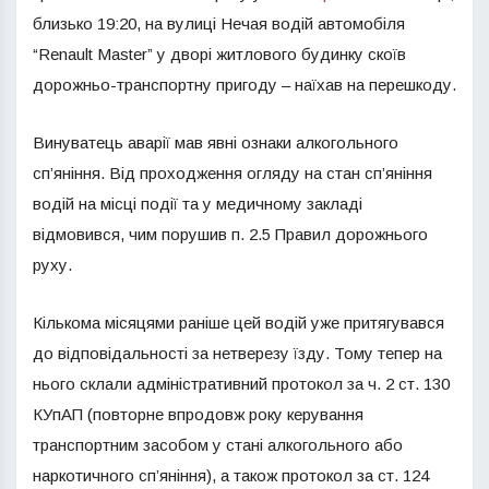
близько 19:20, на вулиці Нечая водій автомобіля
“Renаult Master” у дворі житлового будинку скоїв
дорожньо-транспортну пригоду – наїхав на перешкоду.
Винуватець аварії мав явні ознаки алкогольного
сп’яніння. Від проходження огляду на стан сп’яніння
водій на місці події та у медичному закладі
відмовився, чим порушив п. 2.5 Правил дорожнього
руху.
Кількома місяцями раніше цей водій уже притягувався
до відповідальності за нетверезу їзду. Тому тепер на
нього склали адміністративний протокол за ч. 2 ст. 130
КУпАП (повторне впродовж року керування
транспортним засобом у стані алкогольного або
наркотичного сп’яніння), а також протокол за ст. 124