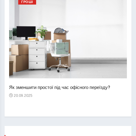
ГРОШІ
Перш
пере
Як зменшити простої під час офісного переїзду?
21
20.09.2025