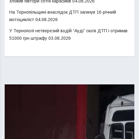
зловив півтори сотні карасиків
04.08.2026
На Тернопільщині внаслідок ДТП загинув 16-річний
мотоцикліст
04.08.2026
У Тернополі нетверезий водій “Ауді” скоїв ДТП і отримав
51000 грн штрафу
03.08.2026