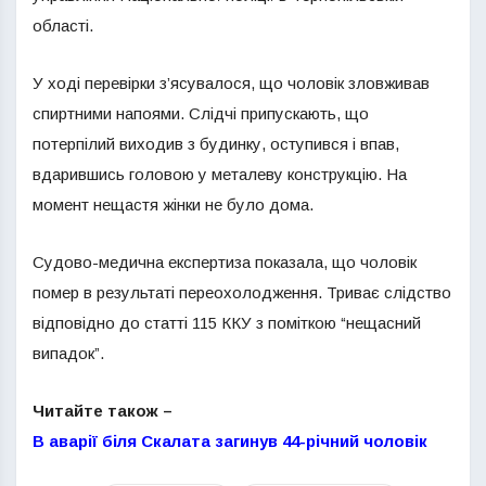
області.
У ході перевірки з’ясувалося, що чоловік зловживав
спиртними напоями. Слідчі припускають, що
потерпілий виходив з будинку, оступився і впав,
вдарившись головою у металеву конструкцію. На
момент нещастя жінки не було дома.
Судово-медична експертиза показала, що чоловік
помер в результаті переохолодження. Триває слідство
відповідно до статті 115 ККУ з поміткою “нещасний
випадок”.
Читайте також –
В аварії біля Скалата загинув 44-річний чоловік