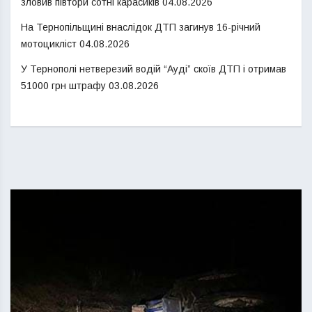
зловив півтори сотні карасиків
04.08.2026
На Тернопільщині внаслідок ДТП загинув 16-річний
мотоцикліст
04.08.2026
У Тернополі нетверезий водій “Ауді” скоїв ДТП і отримав
51000 грн штрафу
03.08.2026