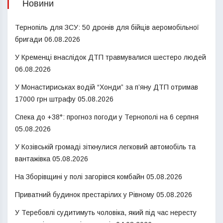
Новини
Тернопіль для ЗСУ: 50 дронів для бійців аеромобільної
бригади
06.08.2026
У Кременці внаслідок ДТП травмувалися шестеро людей
06.08.2026
У Монастириськах водій “Хонди” за п’яну ДТП отримав
17000 грн штрафу
05.08.2026
Спека до +38°: прогноз погоди у Тернополі на 6 серпня
05.08.2026
У Козівській громаді зіткнулися легковий автомобіль та
вантажівка
05.08.2026
На Зборівщині у полі загорівся комбайн
05.08.2026
Приватний будинок престарілих у Рівному
05.08.2026
У Теребовлі судитимуть чоловіка, який під час нересту