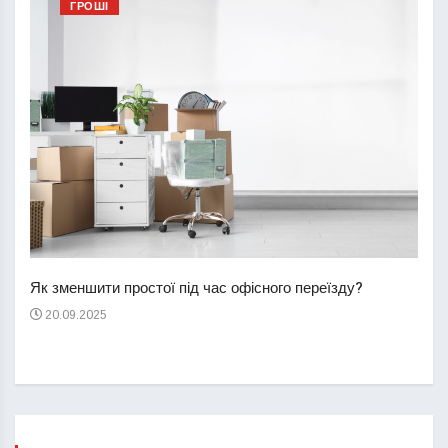
ГРОШІ
Перш
пере
Як зменшити простої під час офісного переїзду?
21
20.09.2025