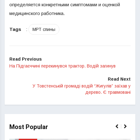
определяется конкретными симптомами и оценкой
медицинского работника.
Tags
:
МРТ спины
Read Previous
На Підгаєччині перекинувся трактор. Водій загинув
Read Next
У Товстенській громаді водій “Жигулів” заїхав у
дерево. Є травмовані
Most Popular