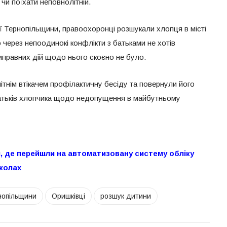
 чи поїхати неповнолітній.
ії Тернопільщини, правоохоронці розшукали хлопця в місті
 через непоодинокі конфлікти з батьками не хотів
правних дій щодо нього скоєно не було.
ітнім втікачем профілактичну бесіду та повернули його
батьків хлопчика щодо недопущення в майбутньому
и, де перейшли на автоматизовану систему обліку
школах
нопільщини
Оришківці
розшук дитини