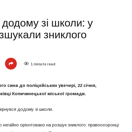
додому зі школи: у
зшукали зниклого
1 minute read
го сина до поліцейських увечері, 22 січня,
івці Копичинецької міської громади.
вернувся додому зі школи.
о негайно орієнтовано на розшук зниклого: правоохоронці