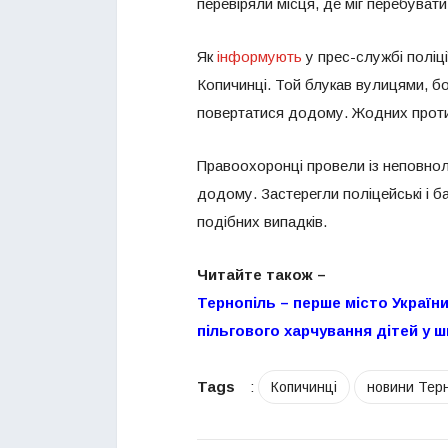
перевіряли місця, де міг перебувати
Як
інформують
у прес-службі поліц
Копичинці. Той блукав вулицями, бо
повертатися додому. Жодних проти
Правоохоронці провели із неповнол
додому. Застерегли поліцейські і 
подібних випадків.
Читайте також –
Тернопіль – перше місто Україн
пільгового харчування дітей у 
Tags
:
Копичинці
новини Тер