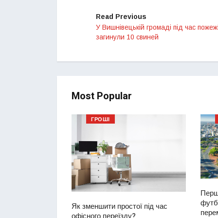
Read Previous
У Вишнівецькій громаді під час пожеж
загинули 10 свиней
Most Popular
ГРОШІ
Перш
футбо
ий водій
Як зменшити простої під час
перем
2-річну дівчинку
офісного переїзду?