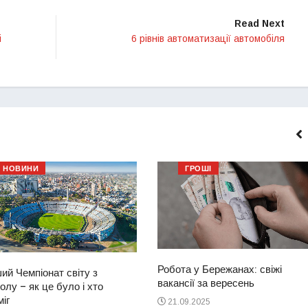
Read Next
і
6 рівнів автоматизації автомобіля
НОВИНИ
ГРОШІ
Робота у Бережанах: свіжі
ий Чемпіонат світу з
вакансії за вересень
лу – як це було і хто
іг
21.09.2025