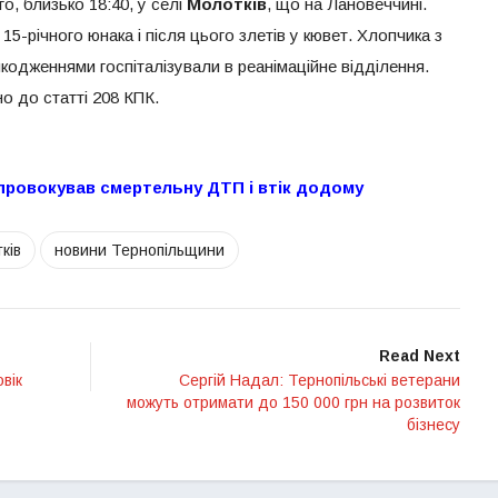
о, близько 18:40, у селі
Молотків
, що на Лановеччині.
 15-річного юнака і після цього злетів у кювет. Хлопчика з
шкодженнями госпіталізували в реанімаційне відділення.
о до статті 208 КПК.
спровокував смертельну ДТП і втік додому
ків
новини Тернопільщини
Read Next
вік
Сергій Надал: Тернопільські ветерани
можуть отримати до 150 000 грн на розвиток
бізнесу