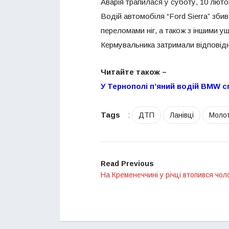
Аварія трапилася у суботу, 10 лютог
Водій автомобіля “Ford Sierra” збив
переломами ніг, а також з іншими у
Кермувальника затримали відповідн
Читайте також –
У Тернополі п’яний водій BMW 
Tags
:
ДТП
Ланівці
Молот
Read Previous
На Кременеччині у річці втопився чоло