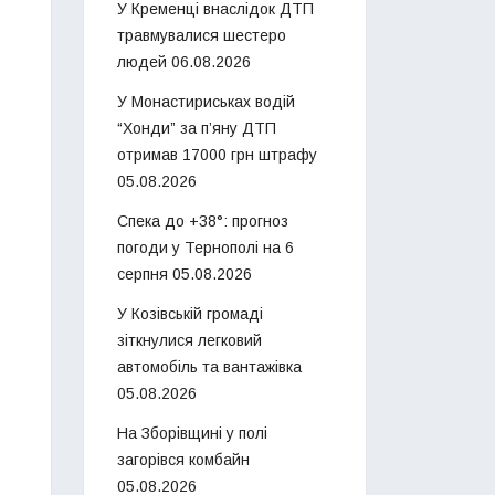
У Кременці внаслідок ДТП
травмувалися шестеро
людей
06.08.2026
У Монастириськах водій
“Хонди” за п’яну ДТП
отримав 17000 грн штрафу
05.08.2026
Спека до +38°: прогноз
погоди у Тернополі на 6
серпня
05.08.2026
У Козівській громаді
зіткнулися легковий
автомобіль та вантажівка
05.08.2026
На Зборівщині у полі
загорівся комбайн
05.08.2026