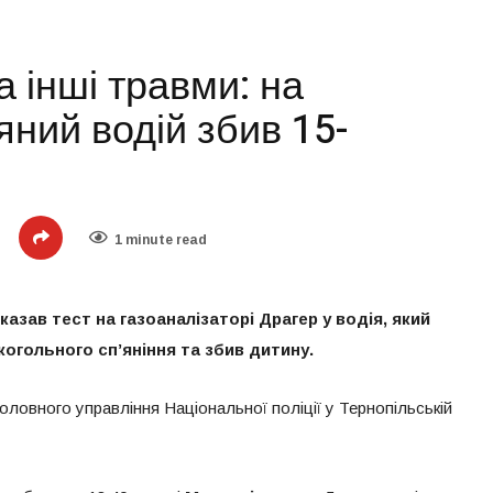
а інші травми: на
яний водій збив 15-
1 minute read
казав тест на газоаналізаторі Драгер у водія, який
лкогольного сп’яніння та збив дитину.
оловного управління Національної поліції у Тернопільській