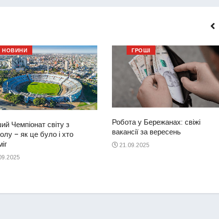
НОВИНИ
ГРОШІ
Робота у Бережанах: свіжі
ий Чемпіонат світу з
вакансії за вересень
лу – як це було і хто
іг
21.09.2025
09.2025