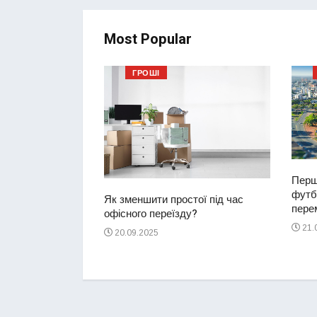
Most Popular
ГРОШІ
Перш
футбо
ий водій
Як зменшити простої під час
перем
2-річну дівчинку
офісного переїзду?
ереході
21.
20.09.2025