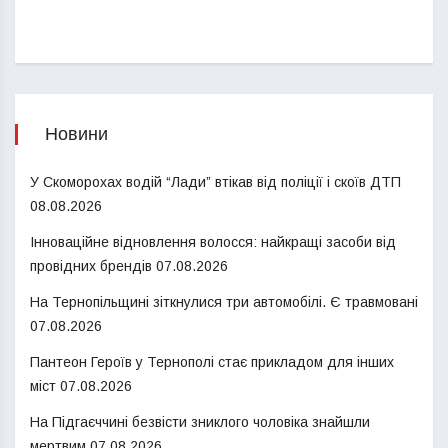
Новини
У Скоморохах водій “Лади” втікав від поліції і скоїв ДТП
08.08.2026
Інноваційне відновлення волосся: найкращі засоби від
провідних брендів
07.08.2026
На Тернопільщині зіткнулися три автомобілі. Є травмовані
07.08.2026
Пантеон Героїв у Тернополі стає прикладом для інших
міст
07.08.2026
На Підгаєччині безвісти зниклого чоловіка знайшли
мертвим
07.08.2026