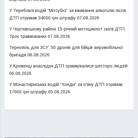
У Теребовлі водій “Мітсубісі” за вживання алкоголю після
ДТП отримав 34000 грн штрафу
07.08.2026
У Чортківському районі 15-річний мотоцикліст скоїв ДТП.
Троє травмованих
07.08.2026
Тернопіль для ЗСУ: 50 дронів для бійців аеромобільної
бригади
06.08.2026
У Кременці внаслідок ДТП травмувалися шестеро людей
06.08.2026
У Монастириськах водій “Хонди” за п’яну ДТП отримав
17000 грн штрафу
05.08.2026