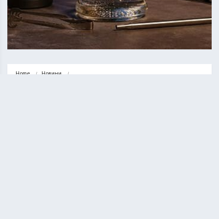
Home
Новини
Кальян на балконі, терасі або у дворі: як зберегти смак,…
НОВИНИ
Кальян на балконі, терасі або у
дворі: як зберегти смак, дим і
комфорт
КУРИЛО ОЛЕГ
25.03.2024