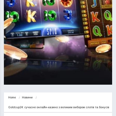
Home
Новини
Goldcup24: сучасне онлайн-казино з великим вибором слотів та бонусів