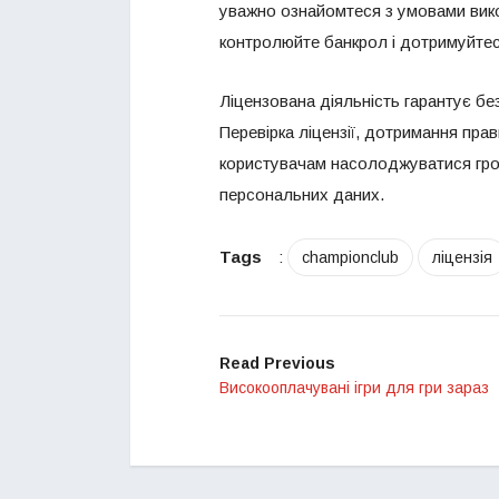
уважно ознайомтеся з умовами викор
контролюйте банкрол і дотримуйтес
Ліцензована діяльність гарантує бе
Перевірка ліцензії, дотримання пра
користувачам насолоджуватися грою
персональних даних.
Tags
:
championclub
ліцензія
Read Previous
Високооплачувані ігри для гри зараз