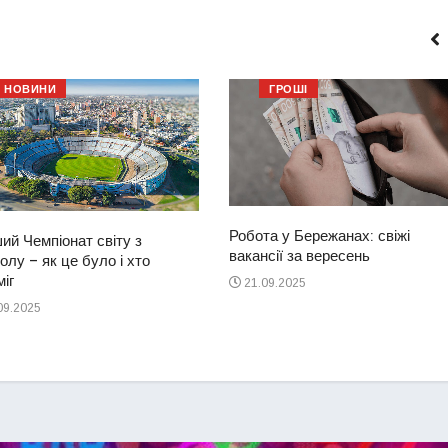
НОВИНИ
ГРОШІ
Робота у Бережанах: свіжі
ий Чемпіонат світу з
вакансії за вересень
лу – як це було і хто
іг
21.09.2025
09.2025