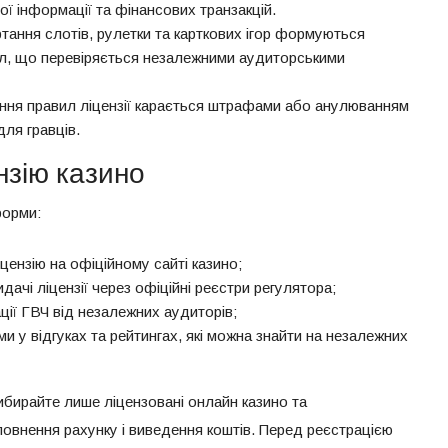
 інформації та фінансових транзакцій.
ртання слотів, рулетки та карткових ігор формуються
л, що перевіряється незалежними аудиторськими
ння правил ліцензії карається штрафами або анулюванням
ля гравців.
нзію казино
форми:
цензію на офіційному сайті казино;
дачі ліцензії через офіційні реєстри регулятора;
ації ГВЧ від незалежних аудиторів;
и у відгуках та рейтингах, які можна знайти на незалежних
бирайте лише ліцензовані онлайн казино та
повнення рахунку і виведення коштів. Перед реєстрацією