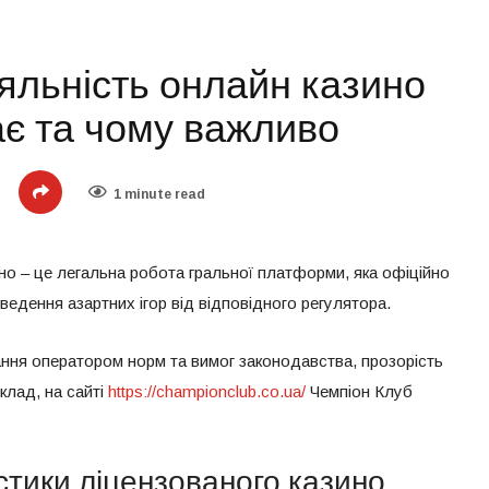
яльність онлайн казино
ає та чому важливо
1 minute read
но – це легальна робота гральної платформи, яка офіційно
ведення азартних ігор від відповідного регулятора.
ання оператором норм та вимог законодавства, прозорість
иклад, на сайті
https://championclub.co.ua/
Чемпіон Клуб
стики ліцензованого казино