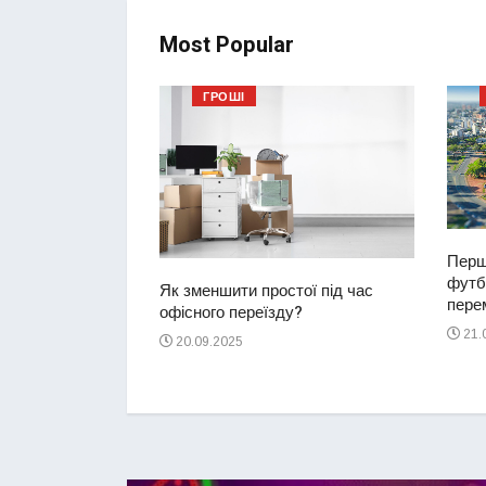
Most Popular
ГРОШІ
Перш
футбо
ий водій
Як зменшити простої під час
перем
2-річну дівчинку
офісного переїзду?
ереході
21.
20.09.2025