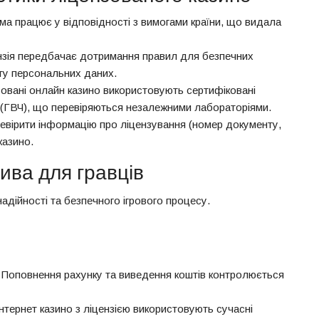
а працює у відповідності з вимогами країни, що видала
ензія передбачає дотримання правил для безпечних
ту персональних даних.
нзовані онлайн казино використовують сертифіковані
 (ГВЧ), що перевіряються незалежними лабораторіями.
евірити інформацію про ліцензування (номер документу,
казино.
ива для гравців
надійності та безпечного ігрового процесу.
 Поповнення рахунку та виведення коштів контролюється
нтернет казино з ліцензією використовують сучасні