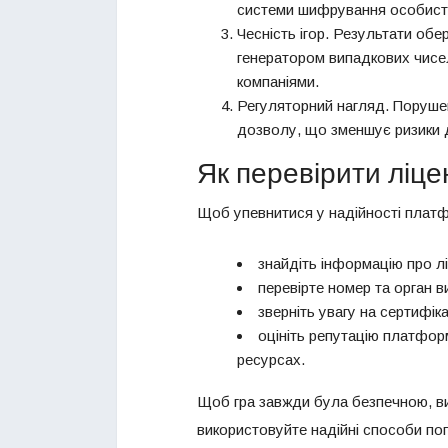
системи шифрування особистої
Чесність ігор. Результати обе
генератором випадкових чисе
компаніями.
Регуляторний нагляд. Поруше
дозволу, що зменшує ризики д
Як перевірити ліце
Щоб упевнитися у надійності плат
знайдіть інформацію про лі
перевірте номер та орган ви
зверніть увагу на сертифік
оцініть репутацію платформ
ресурсах.
Щоб гра завжди була безпечною, ви
використовуйте надійні способи по