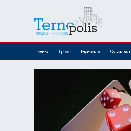
Новини
Гроші
Тернопіль
Суспільст