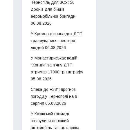
Тернопіль для ЗСУ: 50
дронів для бійців
аеромобільної бригади
06.08.2026
У Кременці внаслідок ДТП
травмувалися шестеро
людей
06.08.2026
У Монастириськах водій
“Хонди” за п’яну ДТП
отримав 17000 грн штрафу
05.08.2026
Спека до +38°: прогноз
погоди у Тернополі на 6
серпня
05.08.2026
У Козівській громаді
зіткнулися легковий
автомобіль та вантажівка