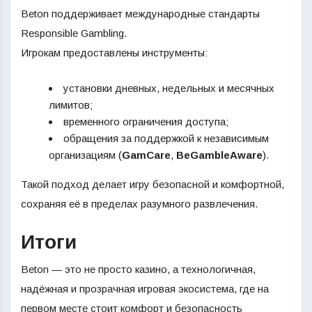
Beton поддерживает международные стандарты
Responsible Gambling.
Игрокам предоставлены инструменты:
установки дневных, недельных и месячных
лимитов;
временного ограничения доступа;
обращения за поддержкой к независимым
организациям (
GamCare
,
BeGambleAware
).
Такой подход делает игру безопасной и комфортной,
сохраняя её в пределах разумного развлечения.
Итоги
Beton — это не просто казино, а технологичная,
надёжная и прозрачная игровая экосистема, где на
первом месте стоит комфорт и безопасность