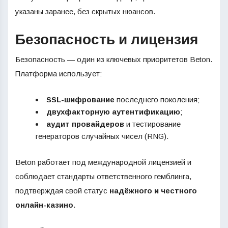
указаны заранее, без скрытых нюансов.
Безопасность и лицензия
Безопасность — один из ключевых приоритетов Beton.
Платформа использует:
SSL-шифрование
последнего поколения;
двухфакторную аутентификацию
;
аудит провайдеров
и тестирование
генераторов случайных чисел (RNG).
Beton работает под международной лицензией и
соблюдает стандарты ответственного гемблинга,
подтверждая свой статус
надёжного и честного
онлайн-казино
.