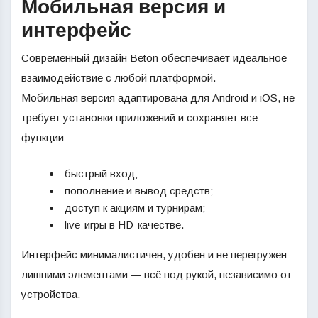
Мобильная версия и
интерфейс
Современный дизайн Beton обеспечивает идеальное
взаимодействие с любой платформой.
Мобильная версия адаптирована для Android и iOS, не
требует установки приложений и сохраняет все
функции:
быстрый вход;
пополнение и вывод средств;
доступ к акциям и турнирам;
live-игры в HD-качестве.
Интерфейс минималистичен, удобен и не перегружен
лишними элементами — всё под рукой, независимо от
устройства.