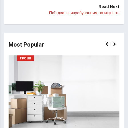
Read Next
Поїздка з випробуванням на міцність
Most Popular
ГРОШІ
Перш