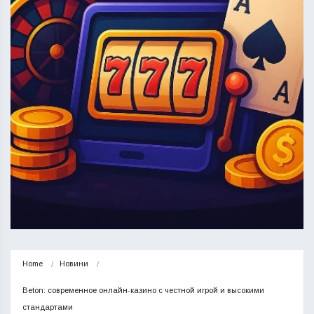
Home
Новини
Beton: современное онлайн-казино с честной игрой и высокими 
стандартами