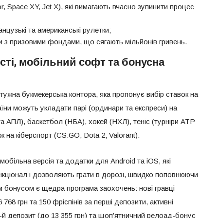
tor, Space XY, Jet X), які вимагають вчасно зупинити процес
анцузькі та американські рулетки;
ри з призовими фондами, що сягають мільйонів гривень.
ті, мобільний софт та бонусна
тужна букмекерська контора, яка пропонує вибір ставок на
аїни можуть укладати парі (ординари та експреси) на
а АПЛ), баскетбол (НБА), хокей (НХЛ), теніс (турніри ATP
 на кіберспорт (CS:GO, Dota 2, Valorant).
більна версія та додатки для Android та iOS, які
кціонал і дозволяють грати в дорозі, швидко поповнюючи
м бонусом є щедра програма заохочень: нові гравці
768 грн та 150 фріспінів за перші депозити, активні
-й депозит (до 13 355 грн) та щоп’ятничний релоад-бонус