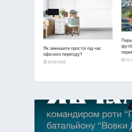
Перш
футбо
ий водій
Як зменшити простої під час
перем
2-річну дівчинку
офісного переїзду?
ереході
21.
20.09.2025