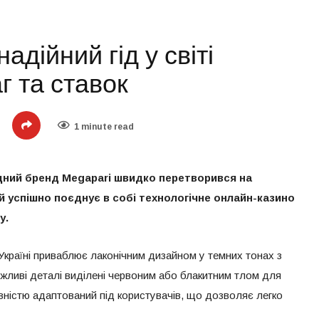
адійний гід у світі
г та ставок
1 minute read
одний бренд Megapari швидко перетворився на
й успішно поєднує в собі технологічне онлайн-казино
у.
Україні приваблює лаконічним дизайном у темних тонах з
ажливі деталі виділені червоним або блакитним тлом для
вністю адаптований під користувачів, що дозволяє легко