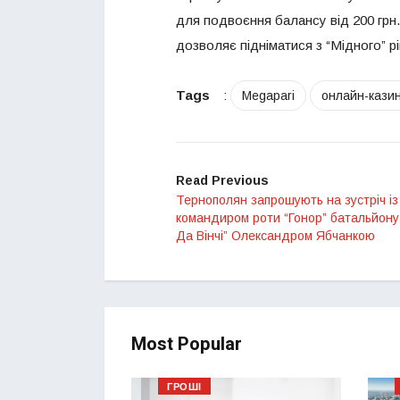
для подвоєння балансу від 200 грн. 
дозволяє підніматися з “Мідного” р
Tags
:
Megapari
онлайн-кази
Read Previous
Тернополян запрошують на зустріч із
командиром роти “Гонор” батальйону
Да Вінчі” Олександром Ябчанкою
Most Popular
ГРОШІ