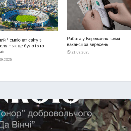
Робота у Бережанах: свіжі
ий Чемпіонат світу з
вакансії за вересень
лу – як це було і хто
іг
21.09.2025
09.2025