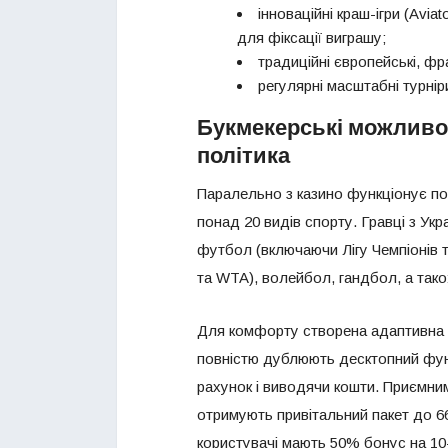
інноваційні краш-ігри (Avia
для фіксації виграшу;
традиційні європейські, фр
регулярні масштабні турні
Букмекерські можливос
політика
Паралельно з казино функціонує по
понад 20 видів спорту. Гравці з Укр
футбол (включаючи Лігу Чемпіонів т
та WTA), волейбол, гандбол, а також
Для комфорту створена адаптивна мо
повністю дублюють десктопний фун
рахунок і виводячи кошти. Приємни
отримують привітальний пакет до 66 
користувачі мають 50% бонус на 10