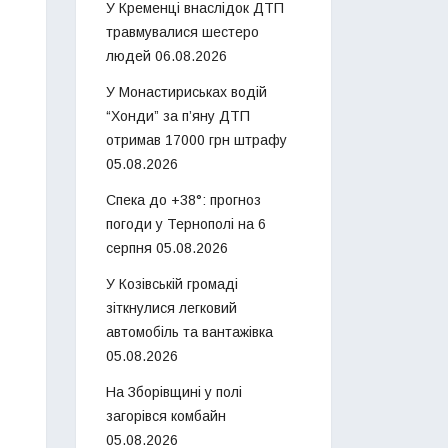
У Кременці внаслідок ДТП
травмувалися шестеро
людей
06.08.2026
У Монастириськах водій
“Хонди” за п’яну ДТП
отримав 17000 грн штрафу
05.08.2026
Спека до +38°: прогноз
погоди у Тернополі на 6
серпня
05.08.2026
У Козівській громаді
зіткнулися легковий
автомобіль та вантажівка
05.08.2026
На Зборівщині у полі
загорівся комбайн
05.08.2026