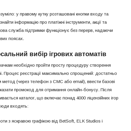
зуміло: у правому кутку розташовані кнопки входу та
найти інформацію про платіжні інструменти, акції та
бова служба підтримки функціонує без перерв, надаючи
вих поясах.
сальний вибір ігрових автоматів
вачкам необхідно пройти просту процедуру створення
і. Процес реєстрації максимально спрощений: достатньо
и метод (через телефон з СМС або email), ввести базові
 вказати промокод для отримання онлайн-бонусу. Після
ивається каталог, що включає понад 4000 ліцензійних ігор
 Сюди входять:
оти з яскравою графікою від BetSoft, ELK Studios і