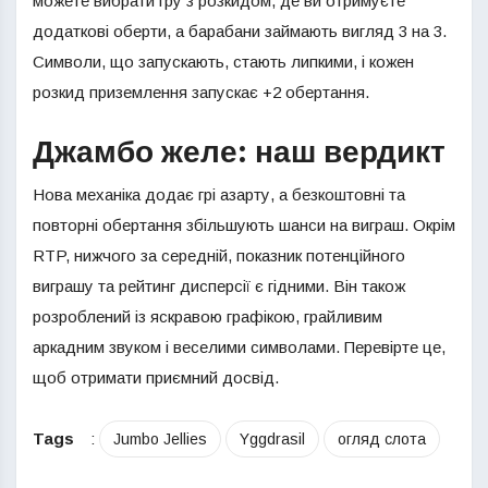
можете вибрати гру з розкидом, де ви отримуєте
додаткові оберти, а барабани займають вигляд 3 на 3.
Символи, що запускають, стають липкими, і кожен
розкид приземлення запускає +2 обертання.
Джамбо желе: наш вердикт
Нова механіка додає грі азарту, а безкоштовні та
повторні обертання збільшують шанси на виграш. Окрім
RTP, нижчого за середній, показник потенційного
виграшу та рейтинг дисперсії є гідними. Він також
розроблений із яскравою графікою, грайливим
аркадним звуком і веселими символами. Перевірте це,
щоб отримати приємний досвід.
Tags
:
Jumbo Jellies
Yggdrasil
огляд слота