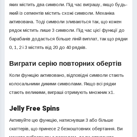
яких містить два символи. Під час виграшу, якщо будь-
який із сегментів містить схожі символи. Механіка
активована. Тоді символи зливаються так, що кожен
рядок містить лише 3 символи. Під час цієї функції до
барабанів додається більше ліній виплат, так що рядки
0, 1, 2 і 3 містять від 20 до 40 рядків.
Виграти серію повторних обертів
Коли функцію активовано, відповідні символи стають
колосальними дикими символами. Якщо всі рядки
стають великими, виграші отримують множник х1.
Jelly Free Spins
Активуйте цю функцію, натиснувши 3 або більше
скаттерів, що принесе 2 безкоштовних обертання. Ви