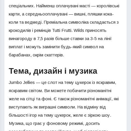
спеціальних. Найменш оплачувані масті — королівські
карти, а середньооплачувані — вишні, пляшки кока-
коли та ведмеді. Преміальна символіка складається з
крокодилів і ремінців Tutti Frutti. Wilds приносять
винагороду в 7,5 разів більше ставки за 3-5 на лінії
виплат і можуть замінити будь-який символ на
барабанах, окрім скаттерів.
Тема, дизайн і музика
Jumbo Jellies — це слот на тему цукерок із яскравим,
яскравим світом. Ви можете побачити різноманітні
желе на сітці та фоні. Є також різноманітні анімації, які
виступають як виграшні символи. На відміну від
більшості ігор на тему цукерок, желе є зіркою шоу.
Музика, що грає у фоновому режимі, досить