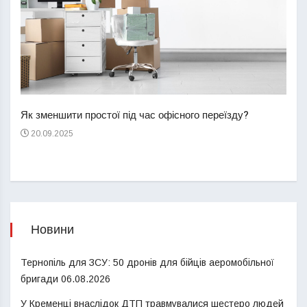
Перш
пере
Як зменшити простої під час офісного переїзду?
21
20.09.2025
Новини
Тернопіль для ЗСУ: 50 дронів для бійців аеромобільної
бригади
06.08.2026
У Кременці внаслідок ДТП травмувалися шестеро людей