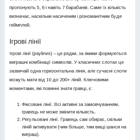
пропонують 5, 6 і навіть 7 барабанів. Саме їх кількість
визначає, наскільки насиченим і різноманітним буде
геймплей.
Ігрові лінії
Ігрові лінії (paylines) – це рядки, за якими формуються
виграшні комбінації символів. У класичних слотах це
зазвичай одна горизонтальна лінія, але сучасні слоти
можуть мати від 10 до 200+ ліній. Ключовими
моментами, які повинні знати гравці, є:
Фіксовані лінії. Всі активні за замовчуванням,
гравець не може змінити кількість.
Регульовані лінії. Гравець сам обирає, скільки
ліній активувати (чим більше, тим вищі шанси на
виграш).