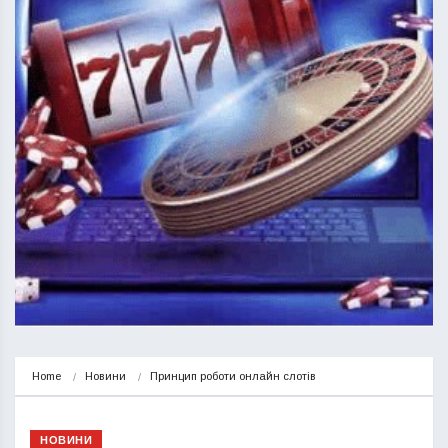
Home
Новини
Принцип роботи онлайн слотів
НОВИНИ