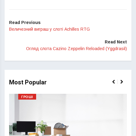
Read Previous
Величезний виграш у слоті Achilles RTG
Read Next
Огляд слота Cazino Zeppelin Reloaded (Yggdrasil)
Most Popular
ГРОШІ