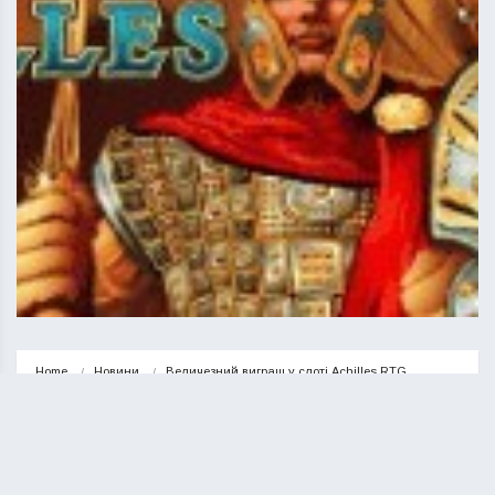
Home
Новини
Величезний виграш у слоті Achilles RTG
НОВИНИ
Величезний виграш у слоті Achilles