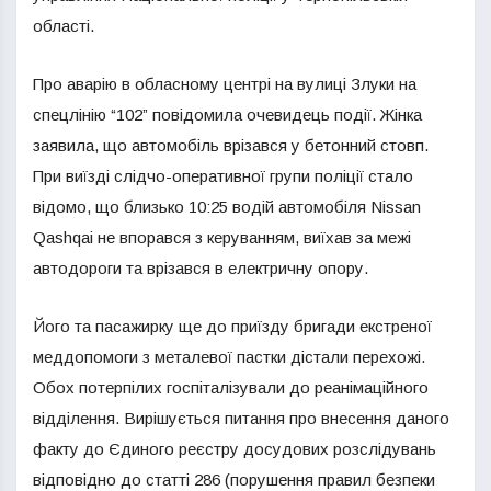
області.
Про аварію в обласному центрі на вулиці Злуки на
спецлінію “102” повідомила очевидець події. Жінка
заявила, що автомобіль врізався у бетонний стовп.
При виїзді слідчо-оперативної групи поліції стало
відомо, що близько 10:25 водій автомобіля Nissan
Qashqai не впорався з керуванням, виїхав за межі
автодороги та врізався в електричну опору.
Його та пасажирку ще до приїзду бригади екстреної
меддопомоги з металевої пастки дістали перехожі.
Обох потерпілих госпіталізували до реанімаційного
відділення. Вирішується питання про внесення даного
факту до Єдиного реєстру досудових розслідувань
відповідно до статті 286 (порушення правил безпеки