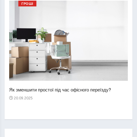
ГРОШІ
Перш
пере
Як зменшити простої під час офісного переїзду?
21
20.09.2025