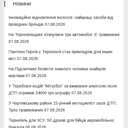
Новини
Інноваційне відновлення волосся: найкращі засоби від
провідних брендів
07.08.2026
На Тернопільщині зіткнулися три автомобілі. Є травмовані
07.08.2026
Пантеон Героїв у Тернополі стає прикладом для інших
міст
07.08.2026
На Підгаєччині безвісти зниклого чоловіка знайшли
мертвим
07.08.2026
У Теребовлі водій “Мітсубісі” за вживання алкоголю після
ДТП отримав 34000 грн штрафу
07.08.2026
У Чортківському районі 15-річний мотоцикліст скоїв ДТП.
Троє травмованих
07.08.2026
Тернопіль для ЗСУ: 50 дронів для бійців аеромобільної
бригади
06.08.2026