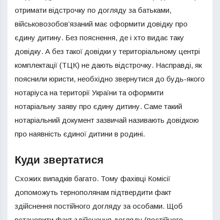
отримати відстрочку по догляду за батьками,
військовозобов’язаний має оформити довідку про
єдину дитину. Без пояснення, де і хто видає таку
довідку. А без такої довідки у територіальному центрі
комплектації (ТЦК) не дають відстрочку. Насправді, як
пояснили юристи, необхідно звернутися до будь-якого
нотаріуса на території України та оформити
нотаріальну заяву про єдину дитину. Саме такий
нотаріальний документ зазвичай називають довідкою
про наявність єдиної дитини в родині.
Куди звертатися
Схожих випадків багато. Тому фахівці Комісії
допоможуть тернополянам підтвердити факт
здійснення постійного догляду за особами. Щоб
встановити факт здійснення догляду (постійного