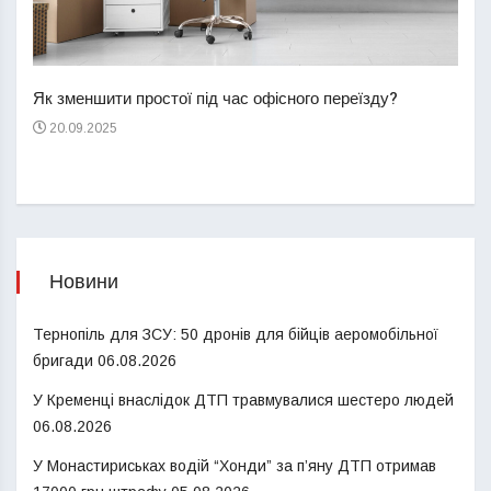
Перш
пере
Як зменшити простої під час офісного переїзду?
21
20.09.2025
Новини
Тернопіль для ЗСУ: 50 дронів для бійців аеромобільної
бригади
06.08.2026
У Кременці внаслідок ДТП травмувалися шестеро людей
06.08.2026
У Монастириськах водій “Хонди” за п’яну ДТП отримав