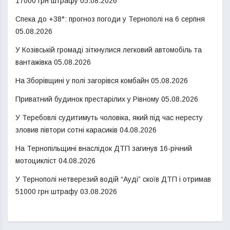
17000 грн штрафу
05.08.2026
Спека до +38°: прогноз погоди у Тернополі на 6 серпня
05.08.2026
У Козівській громаді зіткнулися легковий автомобіль та
вантажівка
05.08.2026
На Зборівщині у полі загорівся комбайн
05.08.2026
Приватний будинок престарілих у Рівному
05.08.2026
У Теребовлі судитимуть чоловіка, який під час нересту
зловив півтори сотні карасиків
04.08.2026
На Тернопільщині внаслідок ДТП загинув 16-річний
мотоцикліст
04.08.2026
У Тернополі нетверезий водій “Ауді” скоїв ДТП і отримав
51000 грн штрафу
03.08.2026