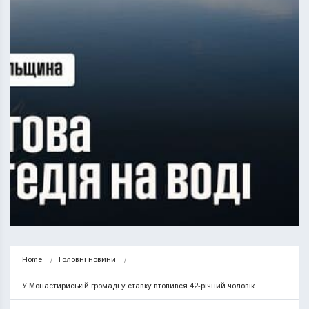
Home
Головні новини
У Монастириській громаді у ставку втопився 42-річний чоловік