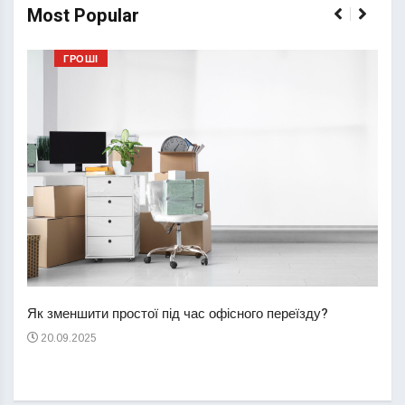
Most Popular
ГРОШІ
Перш
пере
Як зменшити простої під час офісного переїзду?
21
20.09.2025