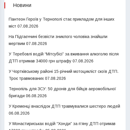
Новини
Пантеон Героїв у Тернополі стає прикладом для інших
міст
07.08.2026
На Підгаєччині безвісти зниклого чоловіка знайшли
мертвим
07.08.2026
У Теребовлі водій “Мітсубісі” за вживання алкоголю після
ДТП отримав 34000 грн штрафу
07.08.2026
У Чортківському районі 15-річний мотоцикліст скоїв ДТП.
Троє травмованих
07.08.2026
Тернопіль для ЗСУ: 50 дронів для бійців аеромобільної
бригади
06.08.2026
У Кременці внаслідок ДТП травмувалися шестеро людей
06.08.2026
У Монастириськах водій “Хонди” за п’яну ДТП отримав