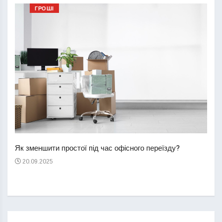
ГРОШІ
Перш
пере
Як зменшити простої під час офісного переїзду?
21
20.09.2025