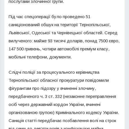
послугами злочинної групи.
Під час спецоперації було проведено 51
санкціонований обшук на території Тернопільської,
Львівської, Одеської та Чернівецької областей. Серед
вилученого: майже 93 тисячі доларів, понад 7500 євро,
147 500 гривень, чотири автомобілі преміум класу,
мобільні телефони, документи.
Слідчі поліції за процесуального керівництва
Тернопільської обласної прокуратури повідомили
фігурантам про підозру у вчиненні злочину,
передбаченого ч. 3 ст. 332 (незаконне переправлення
осіб через державний кордон України, вчинені
організованою групою) Кримінального кодексу України.
Санкція статті передбачає позбавлення волі на строк
від семи до дев’яти років з конфіскацією майна.