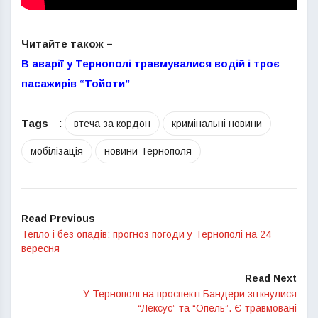
Читайте також –
В аварії у Тернополі травмувалися водій і троє
пасажирів “Тойоти”
Tags
:
втеча за кордон
кримінальні новини
мобілізація
новини Тернополя
Read Previous
Тепло і без опадів: прогноз погоди у Тернополі на 24
вересня
Read Next
У Тернополі на проспекті Бандери зіткнулися
“Лексус” та “Опель”. Є травмовані