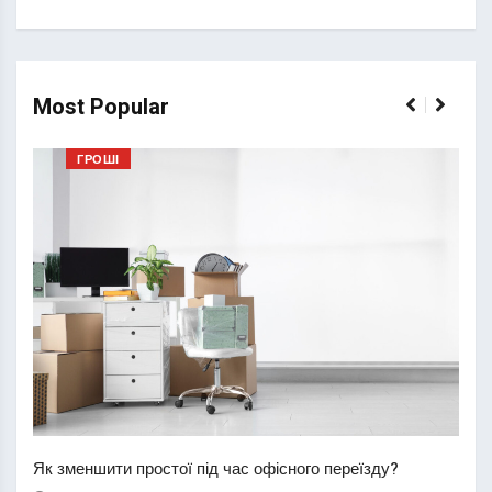
Most Popular
ГРОШІ
Перш
пере
Як зменшити простої під час офісного переїзду?
21