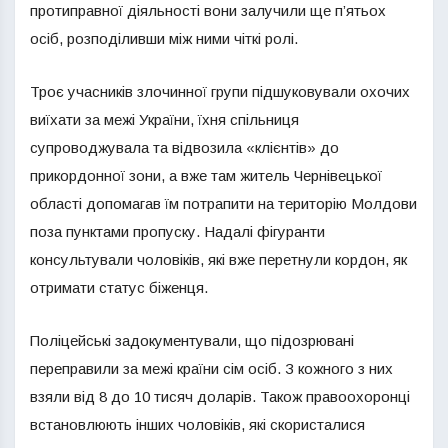
протиправної діяльності вони залучили ще п’ятьох
осіб, розподіливши між ними чіткі ролі.
Троє учасників злочинної групи підшуковували охочих
виїхати за межі України, їхня спільниця
супроводжувала та відвозила «клієнтів» до
прикордонної зони, а вже там житель Чернівецької
області допомагав їм потрапити на територію Молдови
поза пунктами пропуску. Надалі фігуранти
консультували чоловіків, які вже перетнули кордон, як
отримати статус біженця.
Поліцейські задокументували, що підозрювані
переправили за межі країни сім осіб. З кожного з них
взяли від 8 до 10 тисяч доларів. Також правоохоронці
встановлюють інших чоловіків, які скористалися